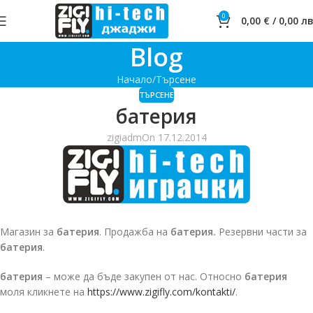
0
0,00
€
/
0,00
лв
Blog
Начало
Търсене
ТЪРСЕНЕ
батерия
zigiadm
On 17.12.2014
Магазин за
батерия
. Продажба на
батерия.
Резервни части за
батерия
.
батерия
– може да бъде закупен от нас. Относно
батерия
моля кликнете на
https://www.zigifly.com/kontakti/
.