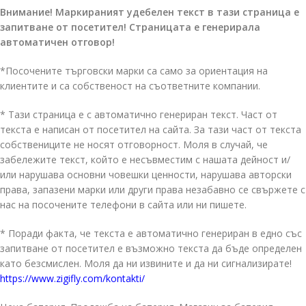
Внимание! Маркираният удебелен текст в тази страница е
запитване от посетител! Страницата е генерирала
автоматичен отговор!
*Посочените търговски марки са само за ориентация на
клиентите и са собственост на съответните компании.
* Тази страница е с автоматично генериран текст. Част от
текста е написан от посетител на сайта. За тази част от текста
собствениците не носят отговорност. Моля в случай, че
забележите текст, който е несъвместим с нашата дейност и/
или нарушава основни човешки ценности, нарушава авторски
права, запазени марки или други права незабавно се свържете с
нас на посочените телефони в сайта или ни пишете.
* Поради факта, че текста е автоматично генериран в едно със
запитване от посетител е възможно текста да бъде определен
като безсмислен. Моля да ни извините и да ни сигнализирате!
https://www.zigifly.com/kontakti/