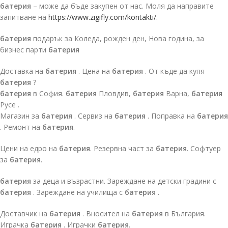
батерия
– може да бъде закупен от нас. Моля да направите
запитване на
https://www.zigifly.com/kontakti/
.
батерия
подарък за Коледа, рожден ден, Нова година, за
бизнес парти
батерия
Доставка на
батерия
. Цена на
батерия
. От къде да купя
батерия
?
батерия
в София.
батерия
Пловдив,
батерия
Варна,
батерия
Русе .
Магазин за
батерия
. Сервиз на
батерия
. Поправка на
батерия
. Ремонт на
батерия
.
Цени на едро на
батерия
. Резервна част за
батерия
. Софтуер
за
батерия
.
батерия
за деца и възрастни. Зареждане на детски градини с
батерия
. Зареждане на училища с
батерия
.
Доставчик на
батерия
. Вносител на
батерия
в България.
Играчка
батерия
. Играчки
батерия
.