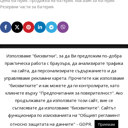
Цена батерия .Продажба на батерия. Магазин за батерия.
Резервни части за батерия.
Използваме "бисквитки", за да Ви предложим по-добра
НАЧАЛО
ОБЩИ УСЛОВИЯ
УСЛОВИЯ И ПРАВИЛА
практическа работа с браузъра, да анализирате трафика
на сайта, да персонализирате съдържанието и да
ПОЛИТИКА НА БИСКВИТКИТЕ
ПОЛИТИКА ЗА ПОВЕРИТЕЛНОСТ
управляваме рекламни карета. Прочетете как използваме
НАЧИНИ НА ПЛАЩАНЕ
ИЗПРАТЕТЕ ЗАПИТВАНЕ
"бисквитките" и как можете да ги контролирате, като
кликнете върху "Предпочитания за поверителност". Ако
продължавате да използвате този сайт, вие се
Copyright © 2014 - 2024 Zigifly.com — Developed by
We Work With
съгласявате да използваме "бисквитките". Сайтът
You
функционира по изискванията на "Общият регламент
относно защитата на данните" - GDPR.
Приемам