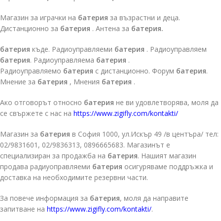
Магазин за играчки на
батерия
за възрастни и деца.
Дистанционно за
батерия
. Антена за
батерия.
батерия
къде. Радиоуправляеми
батерия
. Радиоуправляем
батерия
. Радиоуправляема
батерия
.
Радиоуправляемо
батерия
с дистанционно. Форум
батерия
.
Мнение за
батерия
, Мнения
батерия
.
Ако отговорът относно
батерия
не ви удовлетворява, моля да
се свържете с нас на
https://www.zigifly.com/kontakti/
Магазин за
батерия
в София 1000, ул.Искър 49 /в центъра/ тел:
02/9831601, 02/9836313, 0896665683. Магазинът е
специализиран за продажба на
батерия
. Нашият магазин
продава радиуоправляеми
батерия
осигуряваме поддръжка и
доставка на необходимите резервни части.
За повече информация за
батерия
, моля да направите
запитване на
https://www.zigifly.com/kontakti/
.