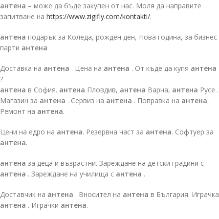
антена
– може да бъде закупен от нас. Моля да направите
запитване на
https://www.zigifly.com/kontakti/
.
антена
подарък за Коледа, рожден ден, Нова година, за бизнес
парти
антена
Доставка на
антена
. Цена на
антена
. От къде да купя
антена
?
антена
в София.
антена
Пловдив,
антена
Варна,
антена
Русе .
Магазин за
антена
. Сервиз на
антена
. Поправка на
антена
.
Ремонт на
антена
.
Цени на едро на
антена
. Резервна част за
антена
. Софтуер за
антена
.
антена
за деца и възрастни. Зареждане на детски градини с
антена
. Зареждане на училища с
антена
.
Доставчик на
антена
. Вносител на
антена
в България. Играчка
антена
. Играчки
антена
.