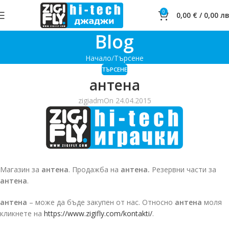
0
0,00
€
/
0,00
лв
Blog
Начало
Търсене
ТЪРСЕНЕ
антена
zigiadm
On 24.04.2015
Магазин за
антена
. Продажба на
антена.
Резервни части за
антена
.
антена
– може да бъде закупен от нас. Относно
антена
моля
кликнете на
https://www.zigifly.com/kontakti/
.