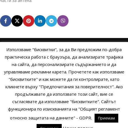
части за антена.
Използваме "бисквитки", за да Ви предложим по-добра
НАЧАЛО
ОБЩИ УСЛОВИЯ
УСЛОВИЯ И ПРАВИЛА
практическа работа с браузъра, да анализирате трафика
на сайта, да персонализирате съдържанието и да
ПОЛИТИКА НА БИСКВИТКИТЕ
ПОЛИТИКА ЗА ПОВЕРИТЕЛНОСТ
управляваме рекламни карета. Прочетете как използваме
НАЧИНИ НА ПЛАЩАНЕ
ИЗПРАТЕТЕ ЗАПИТВАНЕ
"бисквитките" и как можете да ги контролирате, като
кликнете върху "Предпочитания за поверителност". Ако
продължавате да използвате този сайт, вие се
Copyright © 2014 - 2024 Zigifly.com — Developed by
We Work With
съгласявате да използваме "бисквитките". Сайтът
You
функционира по изискванията на "Общият регламент
относно защитата на данните" - GDPR.
Приемам
0