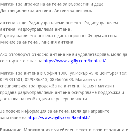
Магазин за играчки на
антена
за възрастни и деца.
Дистанционно за
антена
. Антена за
антена.
антена
къде. Радиоуправляеми
антена
. Радиоуправляем
антена
. Радиоуправляема
антена
.
Радиоуправляемо
антена
с дистанционно. Форум
антена
.
Мнение за
антена
, Мнения
антена
.
Ако отговорът относно
антена
не ви удовлетворява, моля да
се свържете с нас на
https://www.zigifly.com/kontakti/
Магазин за
антена
в София 1000, ул.Искър 49 /в центъра/ тел:
02/9831601, 02/9836313, 0896665683. Магазинът е
специализиран за продажба на
антена
. Нашият магазин
продава радиуоправляеми
антена
осигуряваме поддръжка и
доставка на необходимите резервни части.
За повече информация за
антена
, моля да направите
запитване на
https://www.zigifly.com/kontakti/
.
Внимание! Маркираният удебелен текст в тази страница е