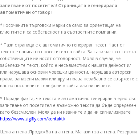
запитване от посетител! Страницата е генерирала
автоматичен отговор!
*Посочените търговски марки са само за ориентация на
клиентите и са собственост на съответните компании.
* Тази страница е с автоматично генериран текст. Част от
текста е написан от посетител на сайта. За тази част от текста
собствениците не носят отговорност. Моля в случай, че
забележите текст, който е несъвместим с нашата дейност и/
или нарушава основни човешки ценности, нарушава авторски
права, запазени марки или други права незабавно се свържете с
нас на посочените телефони в сайта или ни пишете.
* Поради факта, че текста е автоматично генериран в едно със
запитване от посетител е възможно текста да бъде определен
като безсмислен. Моля да ни извините и да ни сигнализирате!
https://www.zigifly.com/kontakti/
Цена антена .Продажба на антена. Магазин за антена. Резервни