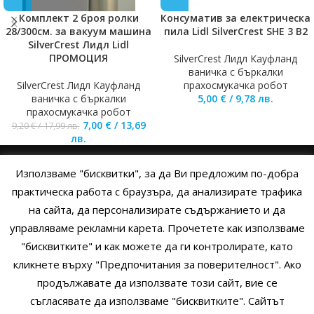
Комплект 2 броя ролки
Консуматив за електрическа
28/300см. за вакуум машина
пила Lidl SilverCrest SHE 3 B2
SilverCrest Лидл Lidl
ПРОМОЦИЯ
SilverCrest Лидл Кауфланд
ваничка с бъркалки
SilverCrest Лидл Кауфланд
прахосмукачка робот
ваничка с бъркалки
5,00
€
/
9,78
лв.
прахосмукачка робот
7,00
€
/
13,69
9,20
€
/
17,99
лв.
лв.
Използваме "бисквитки", за да Ви предложим по-добра
НАЧАЛО
ОБЩИ УСЛОВИЯ
УСЛОВИЯ И ПРАВИЛА
практическа работа с браузъра, да анализирате трафика
на сайта, да персонализирате съдържанието и да
ПОЛИТИКА НА БИСКВИТКИТЕ
ПОЛИТИКА ЗА ПОВЕРИТЕЛНОСТ
управляваме рекламни карета. Прочетете как използваме
НАЧИНИ НА ПЛАЩАНЕ
ИЗПРАТЕТЕ ЗАПИТВАНЕ
"бисквитките" и как можете да ги контролирате, като
кликнете върху "Предпочитания за поверителност". Ако
продължавате да използвате този сайт, вие се
Copyright © 2014 - 2024 Zigifly.com — Developed by
We Work With
съгласявате да използваме "бисквитките". Сайтът