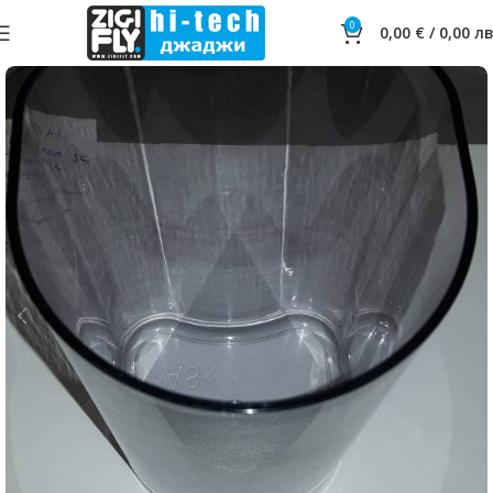
0
0,00
€
/
0,00
лв