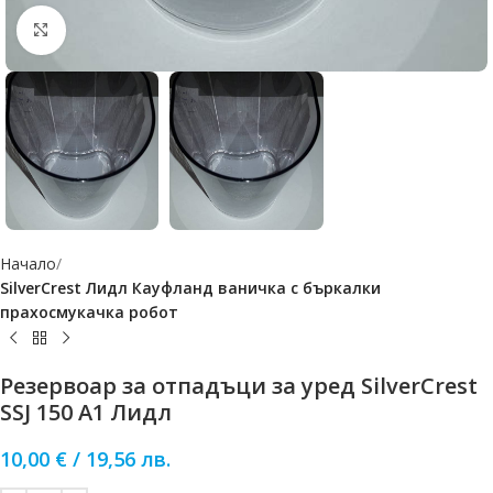
Click to enlarge
Начало
SilverCrest Лидл Кауфланд ваничка с бъркалки
прахосмукачка робот
Резервоар за отпадъци за уред SilverCrest
SSJ 150 A1 Лидл
10,00
€
/
19,56
лв.