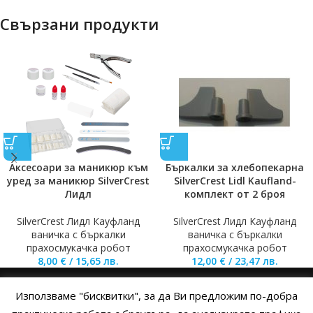
Свързани продукти
Аксесоари за маникюр към
Бъркалки за хлебопекарна
уред за мaникюр SilverCrest
SilverCrest Lidl Kaufland-
Лидл
комплект от 2 броя
SilverCrest Лидл Кауфланд
SilverCrest Лидл Кауфланд
ваничка с бъркалки
ваничка с бъркалки
прахосмукачка робот
прахосмукачка робот
8,00
€
/
15,65
лв.
12,00
€
/
23,47
лв.
Използваме "бисквитки", за да Ви предложим по-добра
НАЧАЛО
ОБЩИ УСЛОВИЯ
УСЛОВИЯ И ПРАВИЛА