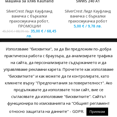
машина за хляб Kaufland
SWWS 240 A1
SilverCrest Лидл Кауфланд
SilverCrest Лидл Кауфланд
ваничка с бъркалки
ваничка с бъркалки
прахосмукачка робот
,
прахосмукачка робот
ПРОМОЦИИ
5,00
€
/
9,78
лв.
35,00
€
/
68,45
45,50
€
/
88,99
лв.
лв.
Използваме "бисквитки", за да Ви предложим по-добра
НАЧАЛО
ОБЩИ УСЛОВИЯ
УСЛОВИЯ И ПРАВИЛА
практическа работа с браузъра, да анализирате трафика
на сайта, да персонализирате съдържанието и да
ПОЛИТИКА НА БИСКВИТКИТЕ
ПОЛИТИКА ЗА ПОВЕРИТЕЛНОСТ
управляваме рекламни карета. Прочетете как използваме
НАЧИНИ НА ПЛАЩАНЕ
ИЗПРАТЕТЕ ЗАПИТВАНЕ
"бисквитките" и как можете да ги контролирате, като
кликнете върху "Предпочитания за поверителност". Ако
продължавате да използвате този сайт, вие се
Copyright © 2014 - 2024 Zigifly.com — Developed by
We Work With
съгласявате да използваме "бисквитките". Сайтът
You
функционира по изискванията на "Общият регламент
относно защитата на данните" - GDPR.
Приемам