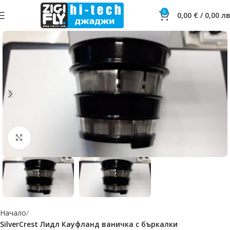
0
0,00
€
/
0,00
лв
Click to enlarge
Начало
SilverCrest Лидл Кауфланд ваничка с бъркалки