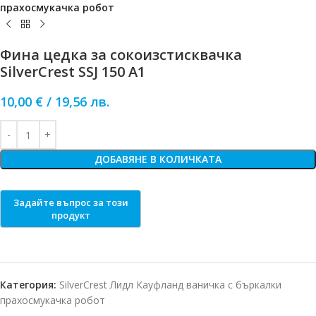
прахосмукачка робот
Фина цедка за сокоизстисквачка
SilverCrest SSJ 150 A1
10,00
€
/
19,56
лв.
ДОБАВЯНЕ В КОЛИЧКАТА
Категория:
SilverCrest Лидл Кауфланд ваничка с бъркалки
прахосмукачка робот