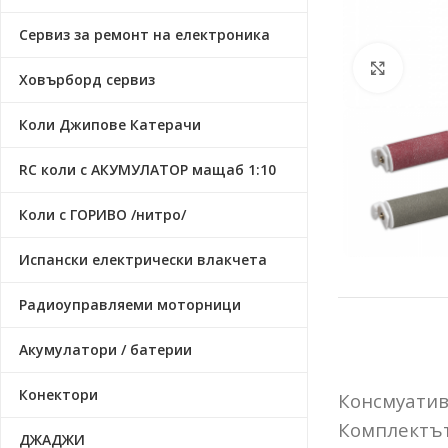
Сервиз за ремонт на електроника
Click t
Ховърборд сервиз
Коли Джипове Катерачи
RC коли с АКУМУЛАТОР мащаб 1:10
Коли с ГОРИВО /нитро/
Испански електрически влакчета
Радиоуправляеми моторници
Акумулатори / батерии
Конектори
Консмуативи
Комплектът
ДЖАДЖИ