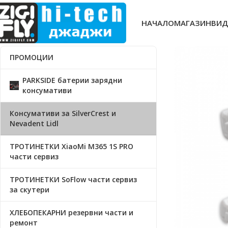
НАЧАЛО
МАГАЗИН
ВИД
ПРОМОЦИИ
PARKSIDE батерии зарядни
консумативи
Консумативи за SilverCrest и
Nevadent Lidl
ТРОТИНЕТКИ XiaoMi M365 1S PRO
части сервиз
ТРОТИНЕТКИ SoFlow части сервиз
за скутери
ХЛЕБОПЕКАРНИ резервни части и
ремонт