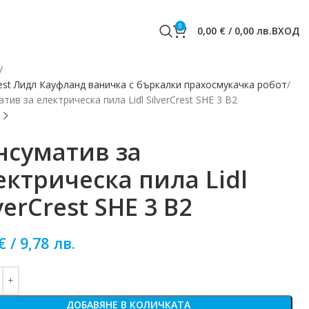
0
0,00
€
/
0,00
лв.
ВХОД
rest Лидл Кауфланд ваничка с бъркалки прахосмукачка робот
тив за електрическа пила Lidl SilverCrest SHE 3 B2
нсуматив за
ектрическа пила Lidl
verCrest SHE 3 B2
€
/
9,78
лв.
ДОБАВЯНЕ В КОЛИЧКАТА