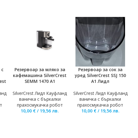
 с
Резервоар за мляко за
Резервоар за сок за
Р
ТА
ДОБАВЯНЕ В КОЛИЧКАТА
ДОБАВЯНЕ В КОЛИЧКАТА
Д
кафемашина SilverCrest
уред SilverCrest SSJ 150
est
SEMM 1470 A1
A1 Лидл
анд
SilverCrest Лидл Кауфланд
SilverCrest Лидл Кауфланд
и
ваничка с бъркалки
ваничка с бъркалки
S
т
прахосмукачка робот
прахосмукачка робот
10,00
€
/
19,56
лв.
10,00
€
/
19,56
лв.