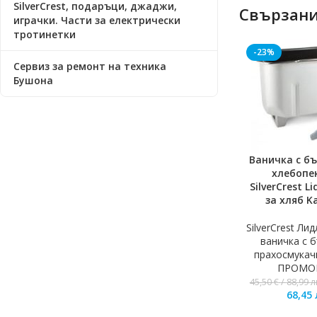
SilverCrest, подаръци, джаджи,
Свързани
играчки. Части за електрически
тротинетки
-23%
Сервиз за ремонт на техника
Бушона
Ваничка с бъ
ДОБАВЯНЕ В К
хлебопе
SilverCrest L
за хляб K
SilverCrest Ли
ваничка с 
прахосмукач
ПРОМО
45,50
€
/
88,99
л
68,45