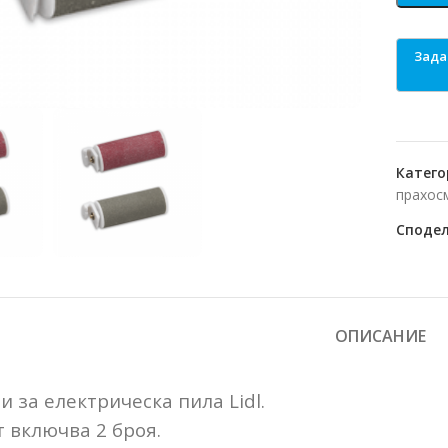
o enlarge
Катего
прахос
Сподел
ОПИСАНИЕ
 за електрическа пила Lidl.
 включва 2 броя.