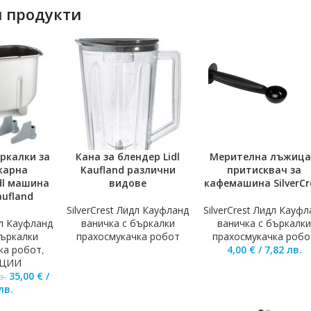
 продукти
ркалки за
Кана за блендер Lidl
Мерителна лъжица
ОЛИЧКАТА
ОЩЕ
ДОБАВЯНЕ В КОЛИЧКА
карна
Kaufland различни
притисквач за
idl машина
видове
кафемашина SilverCr
aufland
SilverCrest Лидл Кауфланд
SilverCrest Лидл Кауфл
дл Кауфланд
ваничка с бъркалки
ваничка с бъркалк
бъркалки
прахосмукачка робот
прахосмукачка робо
ка робот
,
4,00
€
/
7,82
лв.
ЦИИ
35,00
€
/
в.
лв.