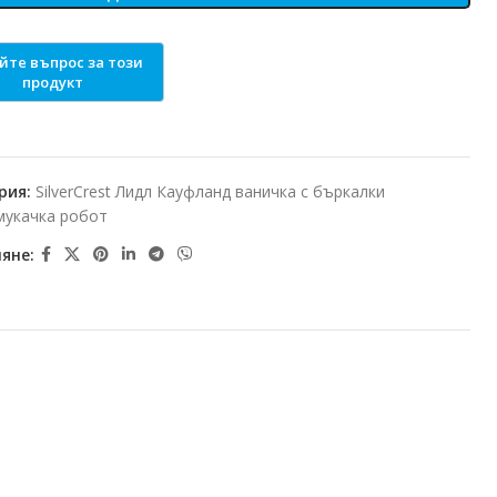
рия:
SilverCrest Лидл Кауфланд ваничка с бъркалки
мукачка робот
яне: