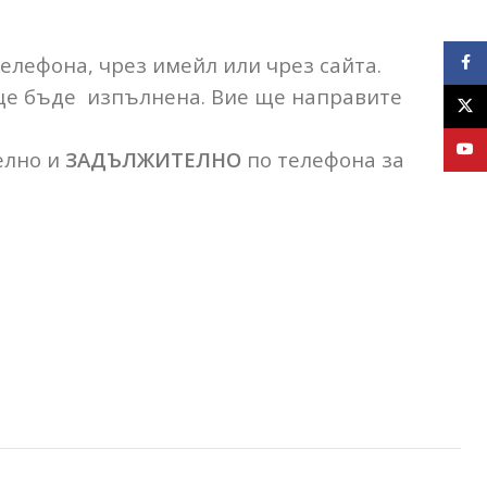
телефона, чрез имейл или чрез сайта.
Face
 ще бъде изпълнена. Вие ще направите
X
YouT
елно и
ЗАДЪЛЖИТЕЛНО
по телефона за