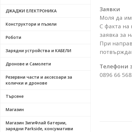
Заявки
ДЖАДЖИ ЕЛЕКТРОНИКА
Моля да има
Конструктори и пъзели
С факта на
заявка за н
Роботи
При направ
Зарядни устройства и КАБЕЛИ
потвърждав
Дронове и Самолети
Телефони з
0896 66 568
Резервни части и аксесоари за
колички и дронове
Търсене
Магазин
Магазин ЗигиФлай батерии,
зарядни Parkside, консумативи