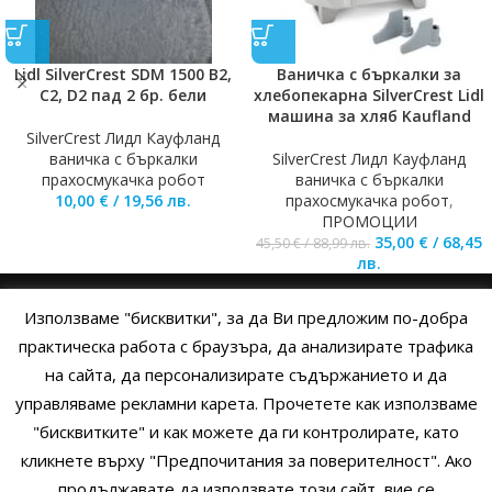
Lidl SilverCrest SDM 1500 B2,
Ваничка с бъркалки за
C2, D2 пад 2 бр. бели
хлебопекарна SilverCrest Lidl
машина за хляб Kaufland
SilverCrest Лидл Кауфланд
ваничка с бъркалки
SilverCrest Лидл Кауфланд
прахосмукачка робот
ваничка с бъркалки
10,00
€
/
19,56
лв.
прахосмукачка робот
,
ПРОМОЦИИ
35,00
€
/
68,45
45,50
€
/
88,99
лв.
лв.
Използваме "бисквитки", за да Ви предложим по-добра
НАЧАЛО
ОБЩИ УСЛОВИЯ
УСЛОВИЯ И ПРАВИЛА
практическа работа с браузъра, да анализирате трафика
на сайта, да персонализирате съдържанието и да
ПОЛИТИКА НА БИСКВИТКИТЕ
ПОЛИТИКА ЗА ПОВЕРИТЕЛНОСТ
управляваме рекламни карета. Прочетете как използваме
НАЧИНИ НА ПЛАЩАНЕ
ИЗПРАТЕТЕ ЗАПИТВАНЕ
"бисквитките" и как можете да ги контролирате, като
кликнете върху "Предпочитания за поверителност". Ако
продължавате да използвате този сайт, вие се