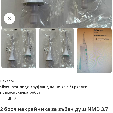
Click to enlarge
Начало
SilverCrest Лидл Кауфланд ваничка с бъркалки
прахосмукачка робот
2 броя накрайника за зъбен душ NMD 3.7