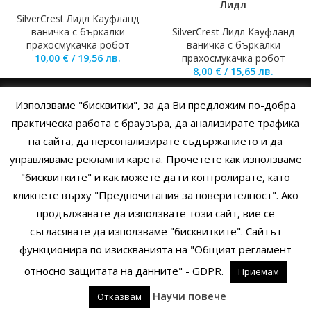
Лидл
SilverCrest Лидл Кауфланд
ваничка с бъркалки
SilverCrest Лидл Кауфланд
прахосмукачка робот
ваничка с бъркалки
10,00
€
/
19,56
лв.
прахосмукачка робот
8,00
€
/
15,65
лв.
Използваме "бисквитки", за да Ви предложим по-добра
НАЧАЛО
ОБЩИ УСЛОВИЯ
УСЛОВИЯ И ПРАВИЛА
практическа работа с браузъра, да анализирате трафика
на сайта, да персонализирате съдържанието и да
ПОЛИТИКА НА БИСКВИТКИТЕ
ПОЛИТИКА ЗА ПОВЕРИТЕЛНОСТ
управляваме рекламни карета. Прочетете как използваме
НАЧИНИ НА ПЛАЩАНЕ
ИЗПРАТЕТЕ ЗАПИТВАНЕ
"бисквитките" и как можете да ги контролирате, като
кликнете върху "Предпочитания за поверителност". Ако
продължавате да използвате този сайт, вие се
Copyright © 2014 - 2024 Zigifly.com — Developed by
We Work With
съгласявате да използваме "бисквитките". Сайтът
You
функционира по изискванията на "Общият регламент
относно защитата на данните" - GDPR.
Приемам
0
Научи повече
Отказвам
родукти
Сайдбар
Заявки
Профил