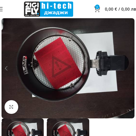
0
0,00
€
/
0,00
лв
Click to enlarge