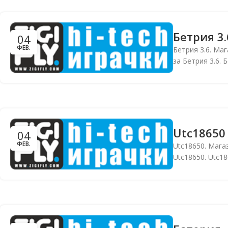
Бетрия 3.
04
ФЕВ.
Бетрия 3.6. Маг
за Бетрия 3.6. 
Utc18650
04
ФЕВ.
Utc18650. Магаз
Utc18650. Utc18