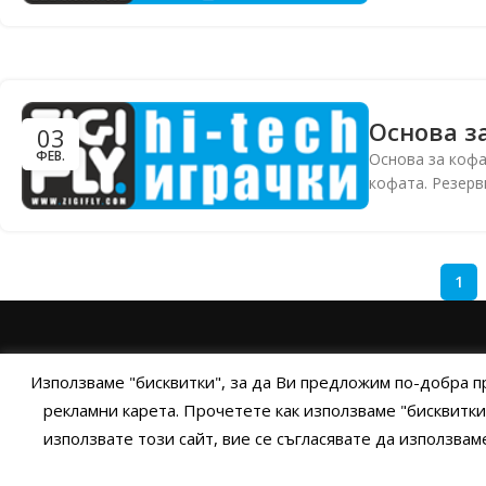
Основа з
03
ФЕВ.
Основа за кофа
кофата. Резервн
1
НАЧАЛО
ОБЩИ УСЛОВИЯ
УСЛОВИЯ И ПРАВИЛ
Използваме "бисквитки", за да Ви предложим по-добра п
рекламни карета. Прочетете как използваме "бисквитки
използвате този сайт, вие се съгласявате да използва
Cop