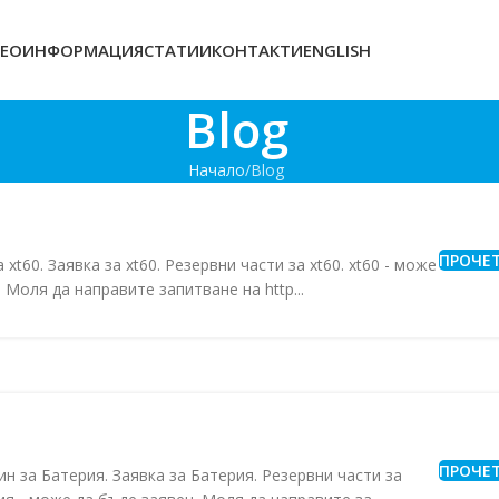
ЕОИНФОРМАЦИЯ
СТАТИИ
КОНТАКТИ
ENGLISH
Blog
Начало
Blog
ПРОЧЕ
а xt60. Заявка за xt60. Резервни части за xt60. xt60 - може
 Моля да направите запитване на http...
ПРОЧЕ
ин за Батерия. Заявка за Батерия. Резервни части за