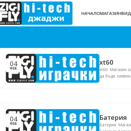
НАЧАЛО
МАГАЗИН
ВИД
xt60
04
ФЕВ.
xt60. Магазин з
да бъде заявен.
Батерия
04
ФЕВ.
Батерия. Магаз