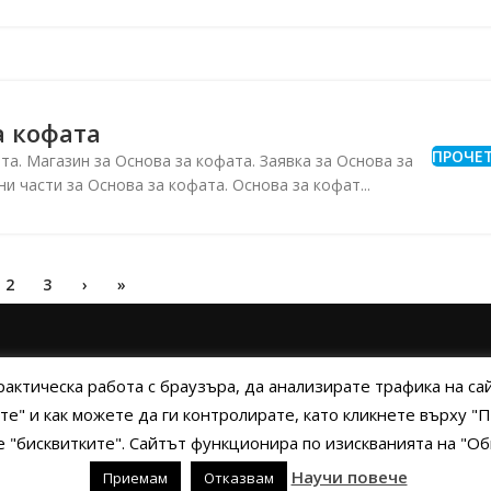
а кофата
ПРОЧЕ
та. Магазин за Основа за кофата. Заявка за Основа за
и части за Основа за кофата. Основа за кофат...
2
3
›
»
А
ПОЛИТИКА НА БИСКВИТКИТЕ
ПОЛИТИКА ЗА ПОВЕРИТЕЛНОСТ
НАЧ
рактическа работа с браузъра, да анализирате трафика на с
те" и как можете да ги контролирате, като кликнете върху 
ме "бисквитките". Сайтът функционира по изискванията на "
yright © 2014 - 2024 Zigifly.com — Developed by
We Work With You
Научи повече
Приемам
Отказвам