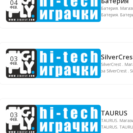
Батерия
04
ФЕВ.
Батерия. Магаз
Батерия. Батери
SilverCres
03
ФЕВ.
SilverCrest . Ма
за SilverCrest . 
TAURUS
03
ФЕВ.
TAURUS. Магази
TAURUS. TAURUS