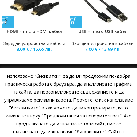
HDMI – micro HDMI кабел
USB – micro USB кабел
Зарядни устройства и кабели
Зарядни устройства и кабели
8,00
€
/
15,65
лв.
7,00
€
/
13,69
лв.
Използваме "бисквитки", за да Ви предложим по-добра
НАЧАЛО
ОБЩИ УСЛОВИЯ
УСЛОВИЯ И ПРАВИЛА
практическа работа с браузъра, да анализирате трафика
на сайта, да персонализирате съдържанието и да
ПОЛИТИКА НА БИСКВИТКИТЕ
ПОЛИТИКА ЗА ПОВЕРИТЕЛНОСТ
управляваме рекламни карета. Прочетете как използваме
НАЧИНИ НА ПЛАЩАНЕ
ИЗПРАТЕТЕ ЗАПИТВАНЕ
"бисквитките" и как можете да ги контролирате, като
кликнете върху "Предпочитания за поверителност". Ако
продължавате да използвате този сайт, вие се
Copyright © 2014 - 2024 Zigifly.com — Developed by
We Work With
съгласявате да използваме "бисквитките". Сайтът