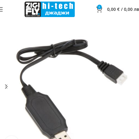
0
0,00
€
/
0,00
лв