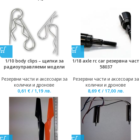
1/10 body clips – щипки за
1/18 axle rc car резервна част
радиоуправляеми модели
58037
Резервни части и аксесоари за
Резервни части и аксесоари за
колички и дронове
колички и дронове
0,61
€
/
1,19
лв.
8,69
€
/
17,00
лв.