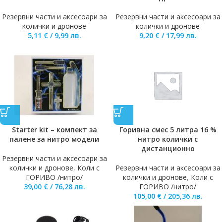
Резервни части и аксесоари за
Резервни части и аксесоари за
колички и дронове
колички и дронове
5,11
€
/
9,99
лв.
9,20
€
/
17,99
лв.
Starter kit – компект за
Горивна смес 5 литра 16 %
палене за нитро модели
нитро колички с
дистанционно
Резервни части и аксесоари за
колички и дронове
,
Коли с
Резервни части и аксесоари за
ГОРИВО /нитро/
колички и дронове
,
Коли с
39,00
€
/
76,28
лв.
ГОРИВО /нитро/
105,00
€
/
205,36
лв.