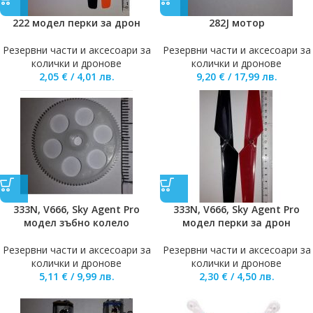
222 модел перки за дрон
282J мотор
Резервни части и аксесоари за
Резервни части и аксесоари за
колички и дронове
колички и дронове
2,05
€
/
4,01
лв.
9,20
€
/
17,99
лв.
333N, V666, Sky Agent Pro
333N, V666, Sky Agent Pro
модел зъбно колело
модел перки за дрон
Резервни части и аксесоари за
Резервни части и аксесоари за
колички и дронове
колички и дронове
5,11
€
/
9,99
лв.
2,30
€
/
4,50
лв.