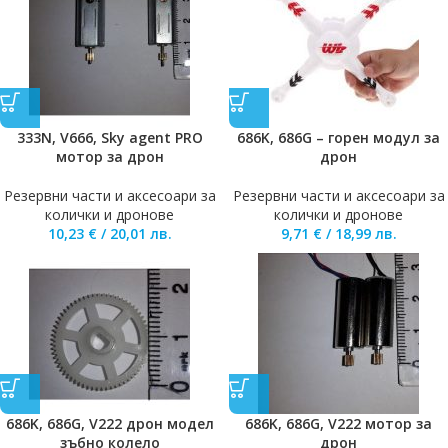
333N, V666, Sky agent PRO
686K, 686G – горен модул за
мотор за дрон
дрон
Резервни части и аксесоари за
Резервни части и аксесоари за
колички и дронове
колички и дронове
10,23
€
/
20,01
лв.
9,71
€
/
18,99
лв.
686K, 686G, V222 дрон модел
686K, 686G, V222 мотор за
зъбно колело
дрон