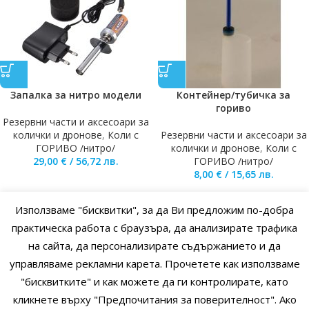
Запалка за нитро модели
Контейнер/тубичка за
гориво
Резервни части и аксесоари за
колички и дронове
,
Коли с
Резервни части и аксесоари за
ГОРИВО /нитро/
колички и дронове
,
Коли с
29,00
€
/
56,72
лв.
ГОРИВО /нитро/
8,00
€
/
15,65
лв.
Използваме "бисквитки", за да Ви предложим по-добра
практическа работа с браузъра, да анализирате трафика
на сайта, да персонализирате съдържанието и да
управляваме рекламни карета. Прочетете как използваме
"бисквитките" и как можете да ги контролирате, като
кликнете върху "Предпочитания за поверителност". Ако
Перки за дрон Hubsan H501S