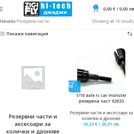
0
0,00
€
/
0,00
лв
Начало
Резервни части
Showing all 16 results
Покажи навигация
1/10 axle rc car monster
резервна част 02033
Резервни части и аксесоари за
Резервни части и
колички и дронове
аксесоари за
10,23
€
/
20,01
лв.
колички и дронове