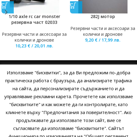
1/10 axle rc car monster
282J мотор
резервна част 02033
Резервни части и аксесоари за
Резервни части и аксесоари за
колички и дронове
колички и дронове
9,20
€
/
17,99
лв.
10,23
€
/
20,01
лв.
Използваме "бисквитки", за да Ви предложим по-добра
НАЧАЛО
ОБЩИ УСЛОВИЯ
УСЛОВИЯ И ПРАВИЛА
практическа работа с браузъра, да анализирате трафика
на сайта, да персонализирате съдържанието и да
ПОЛИТИКА НА БИСКВИТКИТЕ
ПОЛИТИКА ЗА ПОВЕРИТЕЛНОСТ
управляваме рекламни карета. Прочетете как използваме
НАЧИНИ НА ПЛАЩАНЕ
ИЗПРАТЕТЕ ЗАПИТВАНЕ
"бисквитките" и как можете да ги контролирате, като
кликнете върху "Предпочитания за поверителност". Ако
продължавате да използвате този сайт, вие се
Copyright © 2014 - 2024 Zigifly.com — Developed by
We Work With
съгласявате да използваме "бисквитките". Сайтът
You
функционира по изискванията на "Общият регламент