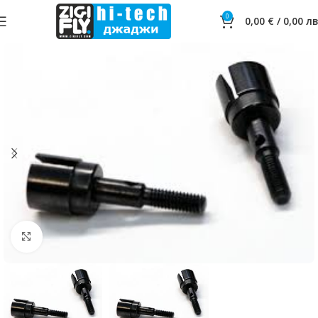
0
0,00
€
/
0,00
лв
Click to enlarge