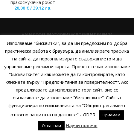
прахосмукачка робот
20,00
€
/
39,12
лв.
НАЧАЛО
ОБЩИ УСЛОВИЯ
УСЛОВИЯ И ПРАВИЛА
Използваме "бисквитки", за да Ви предложим по-добра
ПОЛИТИКА НА БИСКВИТКИТЕ
ПОЛИТИКА ЗА ПОВЕРИТЕЛНОСТ
практическа работа с браузъра, да анализирате трафика
НАЧИНИ НА ПЛАЩАНЕ
ИЗПРАТЕТЕ ЗАПИТВАНЕ
на сайта, да персонализирате съдържанието и да
управляваме рекламни карета. Прочетете как използваме
"бисквитките" и как можете да ги контролирате, като
кликнете върху "Предпочитания за поверителност". Ако
Copyright © 2014 - 2024 Zigifly.com — Developed by
We Work With
продължавате да използвате този сайт, вие се
You
съгласявате да използваме "бисквитките". Сайтът
функционира по изискванията на "Общият регламент
относно защитата на данните" - GDPR.
Приемам
0
Научи повече
Отказвам
родукти
Филтри
Заявки
Профил