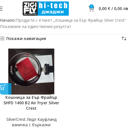
0
0,00
€
/
0,00
лв
Начало
Продукти с етикет „Кошница за Еър Фрайър Silver Crest“
Показване на единствения резултат
Покажи навигация
Кошница за Еър Фрайър
SHFD 1400 B2 Air Fryer Silver
Crest
SilverCrest Лидл Кауфланд
ваничка с бъркалки