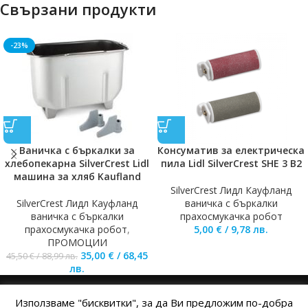
Свързани продукти
-23%
Ваничка с бъркалки за
Консуматив за електрическа
хлебопекарна SilverCrest Lidl
пила Lidl SilverCrest SHE 3 B2
машина за хляб Kaufland
SilverCrest Лидл Кауфланд
SilverCrest Лидл Кауфланд
ваничка с бъркалки
ваничка с бъркалки
прахосмукачка робот
прахосмукачка робот
,
5,00
€
/
9,78
лв.
ПРОМОЦИИ
35,00
€
/
68,45
45,50
€
/
88,99
лв.
лв.
Използваме "бисквитки", за да Ви предложим по-добра