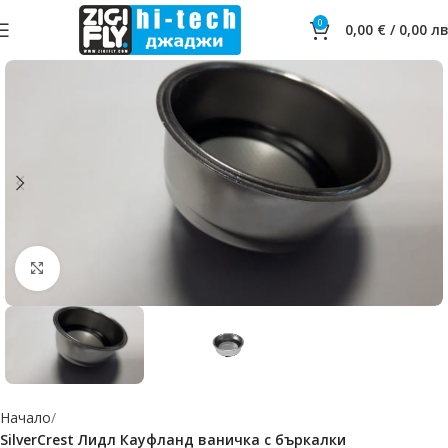
0
0,00
€
/
0,00
лв
Click to enlarge
Начало
SilverCrest Лидл Кауфланд ваничка с бъркалки