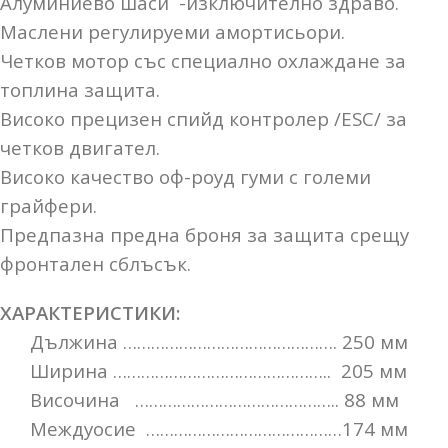
Алуминиево шаси -изключително здраво.
Маслени регулируеми амортисьори.
Четков мотор със специално охлаждане за
топлина защита.
Високо прецизен спийд контролер /ESC/ за
четков двигател.
Високо качество оф-роуд гуми с големи
грайфери.
Предпазна предна броня за защита срещу
фронтален сблъсък.
ХАРАКТЕРИСТИКИ:
Дължина ………………………………………. 250 мм
Ширина ……………………………………….. 205 мм
Височина …………………………………….. 88 мм
Междуосие ……………………………………174 мм