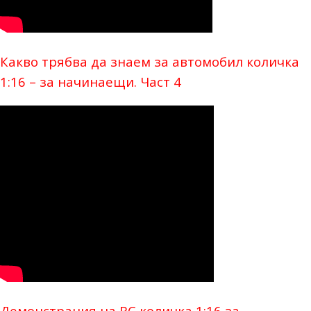
Какво трябва да знаем за автомобил количка
1:16 – за начинаещи. Част 4
Демонстрация на RC количка 1:16 за