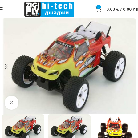
0
0,00
€
/
0,00
лв
Click to enlarge