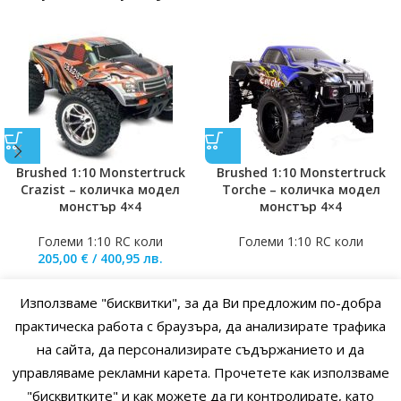
Brushed 1:10 Monstertruck
Brushed 1:10 Monstertruck
Crazist – количка модел
Torche – количка модел
монстър 4×4
монстър 4×4
Големи 1:10 RC коли
Големи 1:10 RC коли
205,00
€
/
400,95
лв.
Използваме "бисквитки", за да Ви предложим по-добра
практическа работа с браузъра, да анализирате трафика
НАЧАЛО
ОБЩИ УСЛОВИЯ
УСЛОВИЯ И ПРАВИЛА
на сайта, да персонализирате съдържанието и да
ПОЛИТИКА НА БИСКВИТКИТЕ
ПОЛИТИКА ЗА ПОВЕРИТЕЛНОСТ
управляваме рекламни карета. Прочетете как използваме
"бисквитките" и как можете да ги контролирате, като