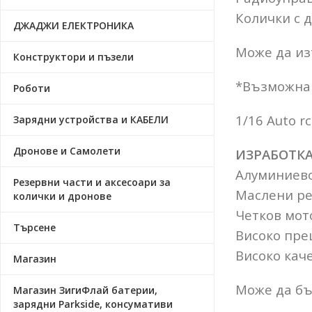
Колички с 
ДЖАДЖИ ЕЛЕКТРОНИКА
Може да из
Конструктори и пъзели
*Възможна 
Роботи
1/16 Auto rc
Зарядни устройства и КАБЕЛИ
Дронове и Самолети
ИЗРАБОТКА
Алуминиево
Резервни части и аксесоари за
Маслени ре
колички и дронове
Четков мот
Търсене
Високо прец
Високо кач
Магазин
Може да бъ
Магазин ЗигиФлай батерии,
зарядни Parkside, консумативи