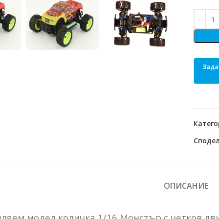
Катего
Сподел
ОПИСАНИЕ
ляем модел количка 1/16 Монстър с четков дви