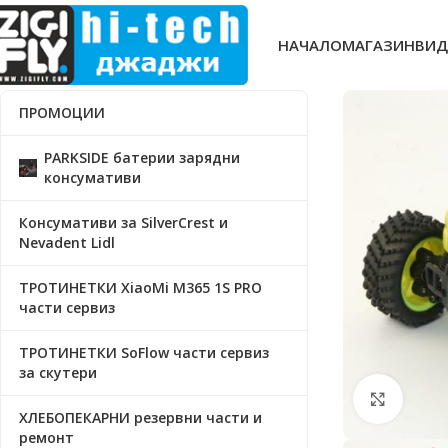
НАЧАЛО
МАГАЗИН
ВИД
ПРОМОЦИИ
PARKSIDE батерии зарядни
консумативи
Консумативи за SilverCrest и
Nevadent Lidl
ТРОТИНЕТКИ XiaoMi M365 1S PRO
части сервиз
ТРОТИНЕТКИ SoFlow части сервиз
за скутери
Click t
ХЛЕБОПЕКАРНИ резервни части и
ремонт