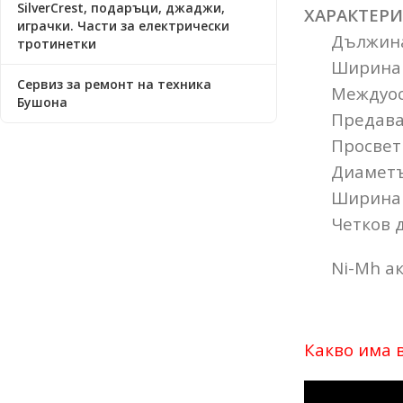
SilverCrest, подаръци, джаджи,
ХАРАКТЕРИ
играчки. Части за електрически
Дължина 
тротинетки
Ширина …
Сервиз за ремонт на техника
Междуоси
Бушона
Предавате
Просвет (
Диаметър 
Ширина н
Четков д
Ni-Mh акум
Какво има в