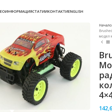
ЕОИНФОРМАЦИЯ
СТАТИИ
КОНТАКТИ
ENGLISH
Начало
Brushed
модел 
Bru
Mo
ра
ко
4×
o enlarge
142,