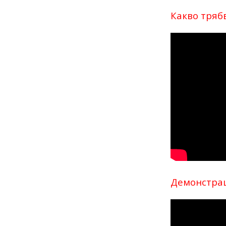
Какво трябв
Демонстрац