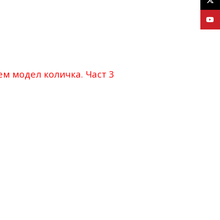
YouT
м модел количка. Част 3