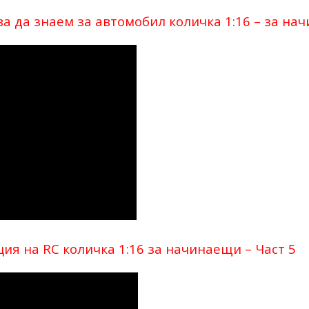
а да знаем за автомобил количка 1:16 – за нач
ия на RC количка 1:16 за начинаещи – Част 5