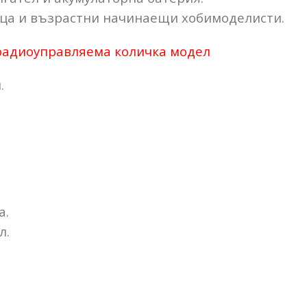
еца и възрастни начинаещи хобимоделисти.
радиоуправляема количка модел
.
а.
л.