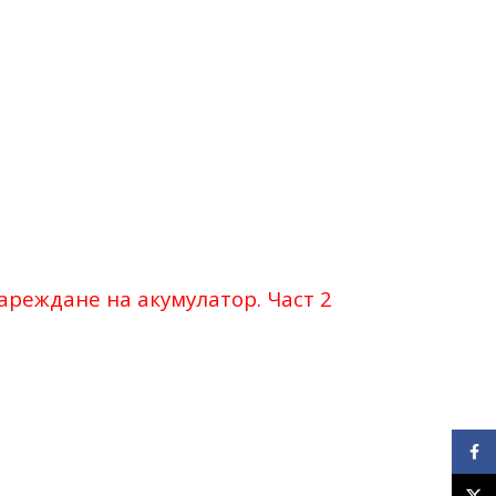
зареждане на акумулатор. Част 2
Face
X