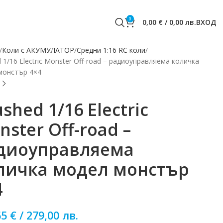
0
0,00
€
/
0,00
лв.
ВХОД
Коли с АКУМУЛАТОР
Средни 1:16 RC коли
 1/16 Electric Monster Off-road – радиоуправляема количка
монстър 4×4
shed 1/16 Electric
nster Off-road –
диоуправляема
личка модел монстър
4
65
€
/
279,00
лв.