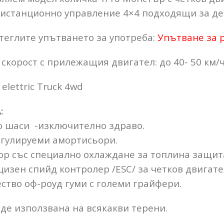
дистанционно управление 4×4 подходящи за д
теглите упътването за употреба:
Упътване за 
скорост с прилежащия двигател: до 40- 50 км/ч
 elettric Truck 4wd
:
 шаси -изключително здраво.
гулируеми амортисьори.
ор със специално охлаждане за топлина защит
изен спийд контролер /ESC/ за четков двигате
ество оф-роуд гуми с големи грайфери.
де използвана на всякакви терени.