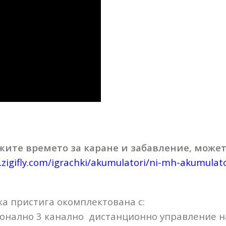
жите времето за каране и забавление, может
.zigifly.com/igrachki/akumulatori/ni-mh-akumula
ка пристига окомплектована с:
онално 3 канално дистанционно управление на