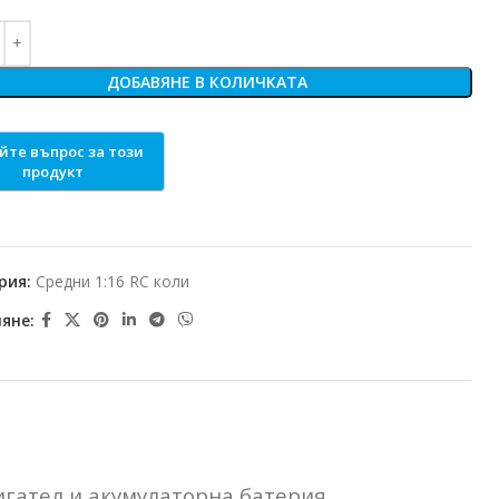
ДОБАВЯНЕ В КОЛИЧКАТА
рия:
Средни 1:16 RC коли
яне:
гател и акумулаторна батерия.