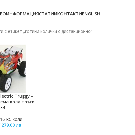
ЕОИНФОРМАЦИЯ
СТАТИИ
КОНТАКТИ
ENGLISH
и с етикет „готини колички с дистанционно“
lectric Truggy –
ЛИЧКАТА
ема кола тръги
4×4
:16 RC коли
/
279,00
лв.