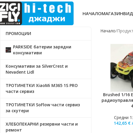
НАЧАЛО
МАГАЗИН
ВИД
Начало
Продукт
ПРОМОЦИИ
PARKSIDE батерии зарядни
консумативи
Консумативи за SilverCrest и
Nevadent Lidl
ТРОТИНЕТКИ XiaoMi M365 1S PRO
части сервиз
Brushed 1/16 E
ДОБАВЯНЕ В КО
радиоуправля
ТРОТИНЕТКИ SoFlow части сервиз
за скутери
Средни 1
142,65
€
ХЛЕБОПЕКАРНИ резервни части и
ремонт