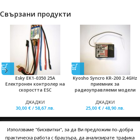
Свързани продукти
Esky EK1-0350 25A
Kyosho Syncro KR-200 2.4GHz
Електронен контролер на
приемник за
скоростта ESC
радиоуправляеми модели
ДЖАДЖИ
ДЖАДЖИ
30,00
€
/
58,67
лв.
25,00
€
/
48,90
лв.
Използваме "бисквитки", за да Ви предложим по-добра
НАЧАЛО
ОБЩИ УСЛОВИЯ
УСЛОВИЯ И ПРАВИЛА
практическа работа с браузъра, да анализирате трафика