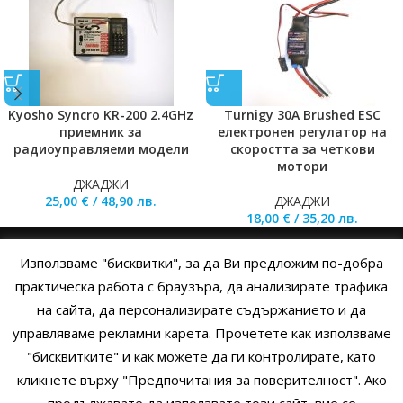
Kyosho Syncro KR-200 2.4GHz
Turnigy 30A Brushed ESC
приемник за
електронен регулатор на
радиоуправляеми модели
скоростта за четкови
мотори
ДЖАДЖИ
25,00
€
/
48,90
лв.
ДЖАДЖИ
18,00
€
/
35,20
лв.
Използваме "бисквитки", за да Ви предложим по-добра
НАЧАЛО
ОБЩИ УСЛОВИЯ
УСЛОВИЯ И ПРАВИЛА
практическа работа с браузъра, да анализирате трафика
на сайта, да персонализирате съдържанието и да
ПОЛИТИКА НА БИСКВИТКИТЕ
ПОЛИТИКА ЗА ПОВЕРИТЕЛНОСТ
управляваме рекламни карета. Прочетете как използваме
НАЧИНИ НА ПЛАЩАНЕ
ИЗПРАТЕТЕ ЗАПИТВАНЕ
"бисквитките" и как можете да ги контролирате, като
кликнете върху "Предпочитания за поверителност". Ако