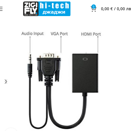
0
0,00
€
/
0,00
лв