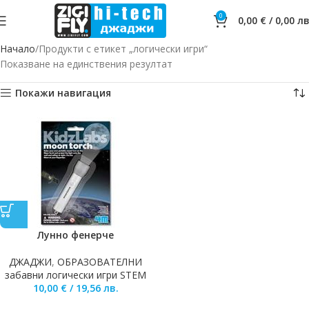
0
0,00
€
/
0,00
лв
Начало
Продукти с етикет „логически игри“
Показване на единствения резултат
Покажи навигация
Лунно фенерче
ДЖАДЖИ
,
ОБРАЗОВАТЕЛНИ
забавни логически игри STEM
10,00
€
/
19,56
лв.