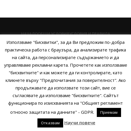
НАЧАЛО
ОБЩИ УСЛОВИЯ
УСЛОВИЯ И ПРАВИЛА
Използваме "бисквитки", за да Ви предложим по-добра
ПОЛИТИКА НА БИСКВИТКИТЕ
ПОЛИТИКА ЗА ПОВЕРИТЕЛНОСТ
практическа работа с браузъра, да анализирате трафика
НАЧИНИ НА ПЛАЩАНЕ
ИЗПРАТЕТЕ ЗАПИТВАНЕ
на сайта, да персонализирате съдържанието и да
управляваме рекламни карета. Прочетете как използваме
"бисквитките" и как можете да ги контролирате, като
кликнете върху "Предпочитания за поверителност". Ако
Copyright © 2014 - 2024 Zigifly.com — Developed by
We Work With
продължавате да използвате този сайт, вие се
You
съгласявате да използваме "бисквитките". Сайтът
функционира по изискванията на "Общият регламент
относно защитата на данните" - GDPR.
Приемам
0
Научи повече
Отказвам
родукти
Филтри
Заявки
Профил