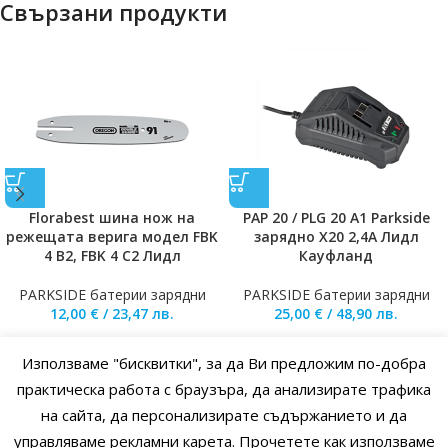
Свързани продукти
Florabest шина нож на
PAP 20 / PLG 20 A1 Parkside
режещата верига модел FBK
зарядно X20 2,4A Лидл
4 B2, FBK 4 C2 Лидл
Кауфланд
PARKSIDE батерии зарядни
PARKSIDE батерии зарядни
12,00
€
/
23,47
лв.
25,00
€
/
48,90
лв.
Използваме "бисквитки", за да Ви предложим по-добра
практическа работа с браузъра, да анализирате трафика
НАЧАЛО
ОБЩИ УСЛОВИЯ
УСЛОВИЯ И ПРАВИЛА
на сайта, да персонализирате съдържанието и да
ПОЛИТИКА НА БИСКВИТКИТЕ
ПОЛИТИКА ЗА ПОВЕРИТЕЛНОСТ
управляваме рекламни карета. Прочетете как използваме