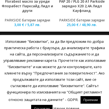
Florabest масло за уреди
PAP 20 / PLG 20 A1 Parkside
Флорабест Парксайд Лидл и
зарядно X20 2,4A Лидл
други
Кауфланд
PARKSIDE батерии зарядни
PARKSIDE батерии зарядни
3,00
€
/
5,87
лв.
25,00
€
/
48,90
лв.
Използваме "бисквитки", за да Ви предложим по-добра
НАЧАЛО
ОБЩИ УСЛОВИЯ
УСЛОВИЯ И ПРАВИЛА
практическа работа с браузъра, да анализирате трафика
на сайта, да персонализирате съдържанието и да
ПОЛИТИКА НА БИСКВИТКИТЕ
ПОЛИТИКА ЗА ПОВЕРИТЕЛНОСТ
управляваме рекламни карета. Прочетете как използваме
НАЧИНИ НА ПЛАЩАНЕ
ИЗПРАТЕТЕ ЗАПИТВАНЕ
"бисквитките" и как можете да ги контролирате, като
кликнете върху "Предпочитания за поверителност". Ако
продължавате да използвате този сайт, вие се
Copyright © 2014 - 2024 Zigifly.com — Developed by
We Work With
съгласявате да използваме "бисквитките". Сайтът
You
функционира по изискванията на "Общият регламент
относно защитата на данните" - GDPR.
Приемам
0
Научи повече
Отказвам