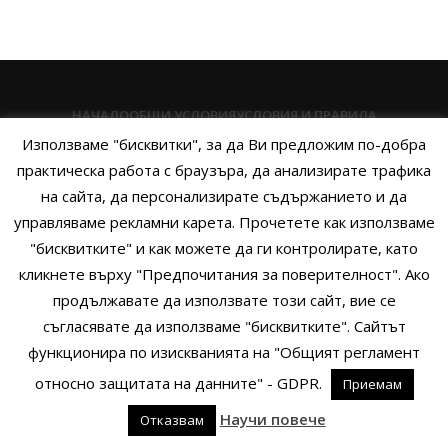
НАЧАЛО
ОБЩИ УСЛОВИЯ
УСЛОВИЯ И ПРАВИЛА
Използваме "бисквитки", за да Ви предложим по-добра
ПОЛИТИКА НА БИСКВИТКИТЕ
ПОЛИТИКА ЗА ПОВЕРИТЕЛНОСТ
практическа работа с браузъра, да анализирате трафика
НАЧИНИ НА ПЛАЩАНЕ
ИЗПРАТЕТЕ ЗАПИТВАНЕ
на сайта, да персонализирате съдържанието и да
управляваме рекламни карета. Прочетете как използваме
"бисквитките" и как можете да ги контролирате, като
кликнете върху "Предпочитания за поверителност". Ако
Copyright © 2014 - 2024 Zigifly.com — Developed by
We Work With
продължавате да използвате този сайт, вие се
You
съгласявате да използваме "бисквитките". Сайтът
функционира по изискванията на "Общият регламент
относно защитата на данните" - GDPR.
Приемам
0
Научи повече
Отказвам
родукти
Филтри
Заявки
Профил