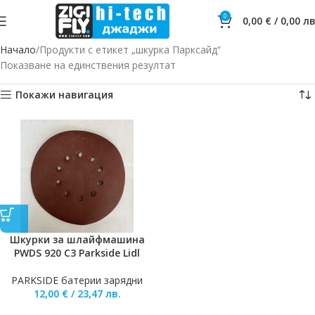
0
0,00
€
/
0,00
лв
Начало
Продукти с етикет „шкурка Парксайд“
Показване на единствения резултат
Покажи навигация
Шкурки за шлайфмашина
PWDS 920 C3 Parkside Lidl
PARKSIDE батерии зарядни
12,00
€
/
23,47
лв.