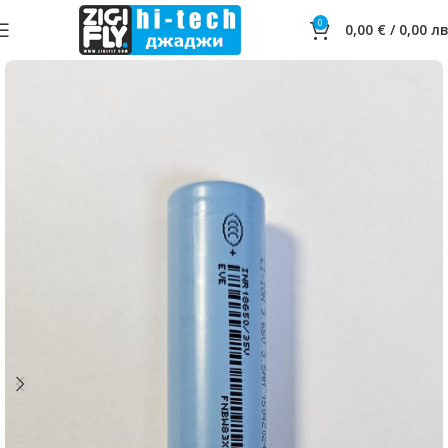
0
0,00
€
/
0,00
лв