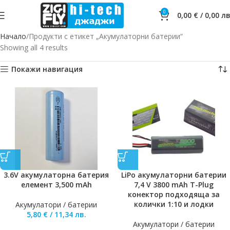
0
0,00
€
/
0,00
лв
Начало
Продукти с етикет „Акумулаторни батерии“
Showing all 4 results
Покажи навигация
3.6V акумулаторна батерия
LiPo акумулаторни батерии
елемент 3,500 mAh
7,4 V 3800 mAh T-Plug
конектор подходяща за
колички 1:10 и лодки
Акумулатори / батерии
5,80
€
/
11,34
лв.
Акумулатори / батерии