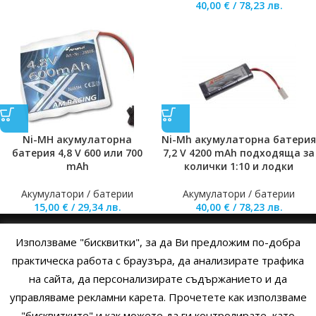
40,00
€
/
78,23
лв.
Ni-MH aкумулаторна
Ni-Mh акумулаторна батерия
батерия 4,8 V 600 или 700
7,2 V 4200 mAh подходяща за
mAh
колички 1:10 и лодки
Акумулатори / батерии
Акумулатори / батерии
15,00
€
/
29,34
лв.
40,00
€
/
78,23
лв.
Използваме "бисквитки", за да Ви предложим по-добра
НАЧАЛО
ОБЩИ УСЛОВИЯ
УСЛОВИЯ И ПРАВИЛА
практическа работа с браузъра, да анализирате трафика
на сайта, да персонализирате съдържанието и да
ПОЛИТИКА НА БИСКВИТКИТЕ
ПОЛИТИКА ЗА ПОВЕРИТЕЛНОСТ
управляваме рекламни карета. Прочетете как използваме
НАЧИНИ НА ПЛАЩАНЕ
ИЗПРАТЕТЕ ЗАПИТВАНЕ
"бисквитките" и как можете да ги контролирате, като