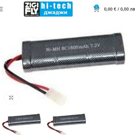
0
0,00
€
/
0,00
лв
Click to enlarge