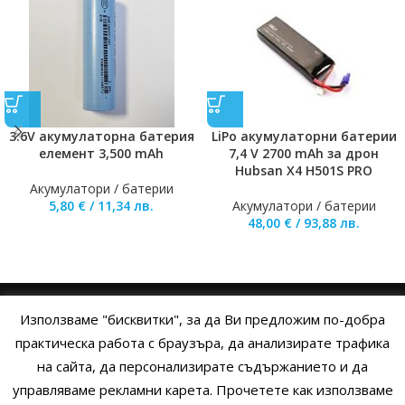
3.6V акумулаторна батерия
LiPo акумулаторни батерии
елемент 3,500 mAh
7,4 V 2700 mAh за дрон
Hubsan X4 H501S PRO
Акумулатори / батерии
5,80
€
/
11,34
лв.
Акумулатори / батерии
48,00
€
/
93,88
лв.
Използваме "бисквитки", за да Ви предложим по-добра
НАЧАЛО
ОБЩИ УСЛОВИЯ
УСЛОВИЯ И ПРАВИЛА
практическа работа с браузъра, да анализирате трафика
на сайта, да персонализирате съдържанието и да
ПОЛИТИКА НА БИСКВИТКИТЕ
ПОЛИТИКА ЗА ПОВЕРИТЕЛНОСТ
управляваме рекламни карета. Прочетете как използваме
НАЧИНИ НА ПЛАЩАНЕ
ИЗПРАТЕТЕ ЗАПИТВАНЕ