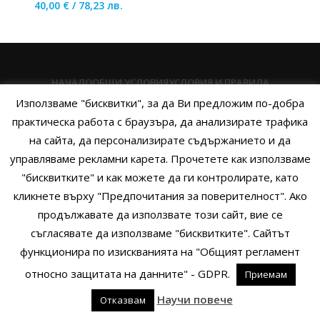
40,00
€
/
78,23
лв.
НАЧАЛО
ОБЩИ УСЛОВИЯ
УСЛОВИЯ И ПРАВИЛА
Използваме "бисквитки", за да Ви предложим по-добра
ПОЛИТИКА НА БИСКВИТКИТЕ
ПОЛИТИКА ЗА ПОВЕРИТЕЛНОСТ
практическа работа с браузъра, да анализирате трафика
НАЧИНИ НА ПЛАЩАНЕ
ИЗПРАТЕТЕ ЗАПИТВАНЕ
на сайта, да персонализирате съдържанието и да
управляваме рекламни карета. Прочетете как използваме
"бисквитките" и как можете да ги контролирате, като
кликнете върху "Предпочитания за поверителност". Ако
Copyright © 2014 - 2024 Zigifly.com — Developed by
We Work With
продължавате да използвате този сайт, вие се
You
съгласявате да използваме "бисквитките". Сайтът
функционира по изискванията на "Общият регламент
относно защитата на данните" - GDPR.
Приемам
0
Научи повече
Отказвам
родукти
Филтри
Заявки
Профил