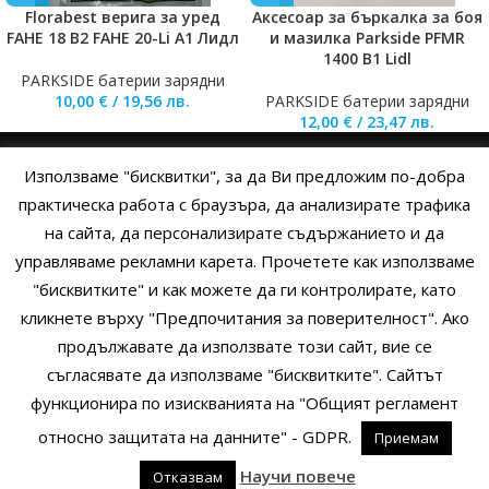
Florabest верига за уред
Аксесоар за бъркалка за боя
FAHE 18 B2 FAHE 20-Li A1 Лидл
и мазилка Parkside PFMR
1400 B1 Lidl
PARKSIDE батерии зарядни
10,00
€
/
19,56
лв.
PARKSIDE батерии зарядни
12,00
€
/
23,47
лв.
Използваме "бисквитки", за да Ви предложим по-добра
НАЧАЛО
ОБЩИ УСЛОВИЯ
УСЛОВИЯ И ПРАВИЛА
практическа работа с браузъра, да анализирате трафика
на сайта, да персонализирате съдържанието и да
ПОЛИТИКА НА БИСКВИТКИТЕ
ПОЛИТИКА ЗА ПОВЕРИТЕЛНОСТ
управляваме рекламни карета. Прочетете как използваме
НАЧИНИ НА ПЛАЩАНЕ
ИЗПРАТЕТЕ ЗАПИТВАНЕ
"бисквитките" и как можете да ги контролирате, като
кликнете върху "Предпочитания за поверителност". Ако
продължавате да използвате този сайт, вие се
Copyright © 2014 - 2024 Zigifly.com — Developed by
We Work With
съгласявате да използваме "бисквитките". Сайтът
You
функционира по изискванията на "Общият регламент
относно защитата на данните" - GDPR.
Приемам
0
Научи повече
Отказвам