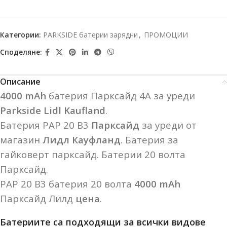
Категории:
PARKSIDE батерии зарядни
,
ПРОМОЦИИ
Споделяне:
Описание
4000 mAh
батерия Парксайд 4А за уреди
Parkside Lidl Kaufland
.
Батерия PAP 20 B3
Парксайд
за уреди от
магазин
Лидл Кауфланд
. Батерия за
гайковерт парксайд. Батерии 20 волта
Парксайд.
PAP 20 B3 батерия 20 волта
4000 mAh
Парксайд Лилд
цена
.
Батериите са подходящи за всички видове