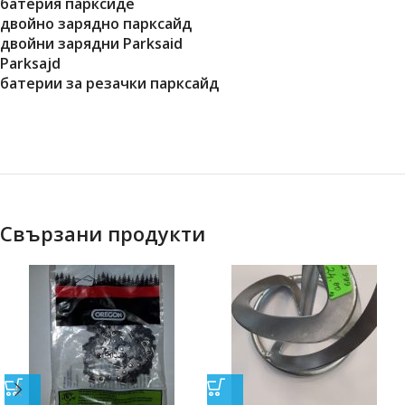
батерия парксиде
двойно зарядно парксайд
двойни зарядни Parksaid
Parksajd
батерии за резачки парксайд
Свързани продукти