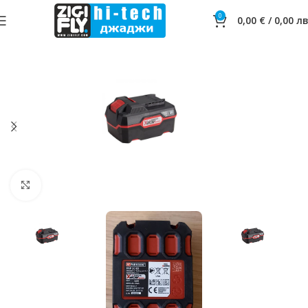
0
0,00
€
/
0,00
лв
Click to enlarge