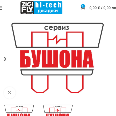
0
0,00
€
/
0,00
лв
Click to enlarge