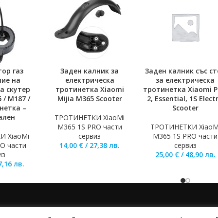
ор газ
Заден калник за
Заден калник със ст
ОЛИЧКАТА
ДОБАВЯНЕ В КОЛИЧКАТА
ДОБАВЯНЕ В КОЛИЧКА
ние на
електрическа
за електрическа
а скутер
тротинетка Xiaomi
тротинетка Xiaomi 
 / M187 /
Mijia M365 Scooter
2, Essential, 1S Electr
нетка –
Scooter
ален
ТРОТИНЕТКИ XiaoMi
M365 1S PRO части
ТРОТИНЕТКИ XiaoM
И XiaoMi
сервиз
M365 1S PRO части
O части
14,00
€
/
27,38
лв.
сервиз
из
25,00
€
/
48,90
лв.
7,16
лв.
А
ПОЛИТИКА НА БИСКВИТКИТЕ
ПОЛИТИКА ЗА ПОВЕРИТЕЛНОСТ
НАЧ