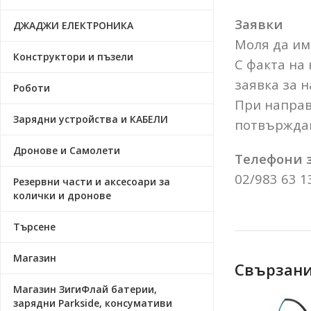
Заявки
ДЖАДЖИ ЕЛЕКТРОНИКА
Моля да има
Конструктори и пъзели
С факта на
заявка за н
Роботи
При направ
Зарядни устройства и КАБЕЛИ
потвърждав
Дронове и Самолети
Телефони з
02/983 63 1
Резервни части и аксесоари за
колички и дронове
Търсене
Магазин
Свързани
Магазин ЗигиФлай батерии,
зарядни Parkside, консумативи