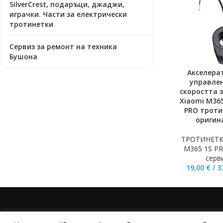
SilverCrest, подаръци, джаджи,
играчки. Части за електрически
тротинетки
Сервиз за ремонт на техника
Бушона
Акселерат
ДОБАВЯНЕ В К
управле
скоростта з
Xiaomi M365
PRO троти
оригин
ТРОТИНЕТК
M365 1S PR
серв
19,00
€
/
3
НАЧАЛО
ОБЩИ УСЛОВИЯ
УСЛОВИЯ И ПРАВИЛ