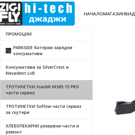
НАЧАЛО
МАГАЗИН
ВИД
ПРОМОЦИИ
PARKSIDE батерии зарядни
консумативи
Консумативи за SilverCrest и
Nevadent Lidl
ТРОТИНЕТКИ XiaoMi M365 1S PRO
части сервиз
ТРОТИНЕТКИ SoFlow части сервиз
за скутери
ХЛЕБОПЕКАРНИ резервни части и
ремонт