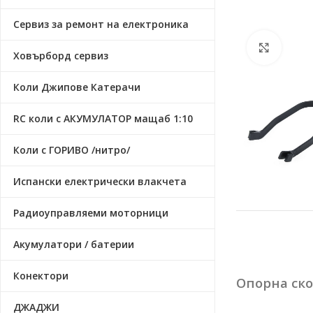
Сервиз за ремонт на електроника
Click t
Ховърборд сервиз
Коли Джипове Катерачи
RC коли с АКУМУЛАТОР мащаб 1:10
Коли с ГОРИВО /нитро/
Испански електрически влакчета
Радиоуправляеми моторници
Акумулатори / батерии
Конектори
Опорна ско
ДЖАДЖИ