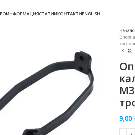
ЕОИНФОРМАЦИЯ
СТАТИИ
КОНТАКТИ
ENGLISH
Начало
Опорна 
тротин
Оп
ка
M3
тр
9,00