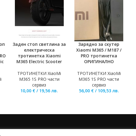
оп
Заден стоп светлина за
Зарядно за скутер
З
ТА
ДОБАВЯНЕ В КОЛИЧКАТА
ДОБАВЯНЕ В КОЛИЧКАТА
Д
електрическа
Xiaomi M365 / M187 /
PRO
тротинетка Xiaomi
PRO тротинетка
ic
M365 Electric Scooter
ОРИГИНАЛНО
ТРОТИНЕТКИ XiaoMi
ТРОТИНЕТКИ XiaoMi
i
M365 1S PRO части
M365 1S PRO части
сервиз
сервиз
10,00
€
/
19,56
лв.
56,00
€
/
109,53
лв.
ИНИ НА ПЛАЩАНЕ
ИЗПРАТЕТЕ ЗАПИТВАНЕ