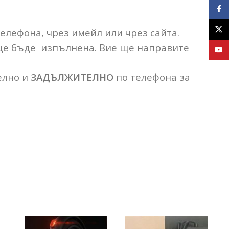
Face
X
телефона, чрез имейл или чрез сайта.
 ще бъде изпълнена. Вие ще направите
YouT
елно и
ЗАДЪЛЖИТЕЛНО
по телефона за