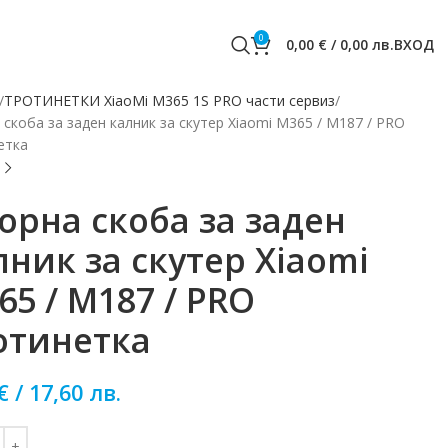
0
0,00
€
/
0,00
лв.
ВХОД
ТРОТИНЕТКИ XiaoMi M365 1S PRO части сервиз
скоба за заден калник за скутер Xiaomi M365 / M187 / PRO
етка
орна скоба за заден
лник за скутер Xiaomi
65 / M187 / PRO
отинетка
€
/
17,60
лв.