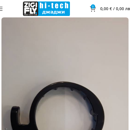
0
0,00
€
/
0,00
лв