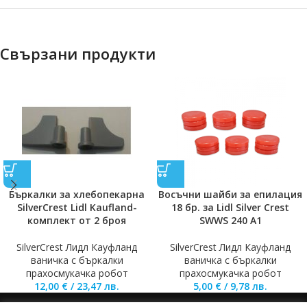
Свързани продукти
Бъркалки за хлебопекарна
Восъчни шайби за епилация
SilverCrest Lidl Kaufland-
18 бр. за Lidl Silver Crest
комплект от 2 броя
SWWS 240 A1
SilverCrest Лидл Кауфланд
SilverCrest Лидл Кауфланд
ваничка с бъркалки
ваничка с бъркалки
прахосмукачка робот
прахосмукачка робот
12,00
€
/
23,47
лв.
5,00
€
/
9,78
лв.