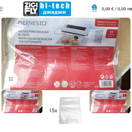
0
0,00
€
/
0,00
лв
Click to enlarge