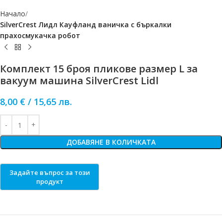
Начало
SilverCrest Лидл Кауфланд ваничка с бъркалки
прахосмукачка робот
Комплект 15 броя пликове размер L за
вакуум машина SilverCrest Lidl
8,00
€
/
15,65
лв.
ДОБАВЯНЕ В КОЛИЧКАТА