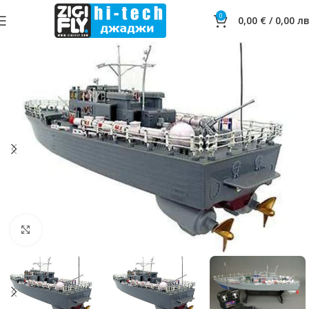
0
0,00
€
/
0,00
лв
Click to enlarge