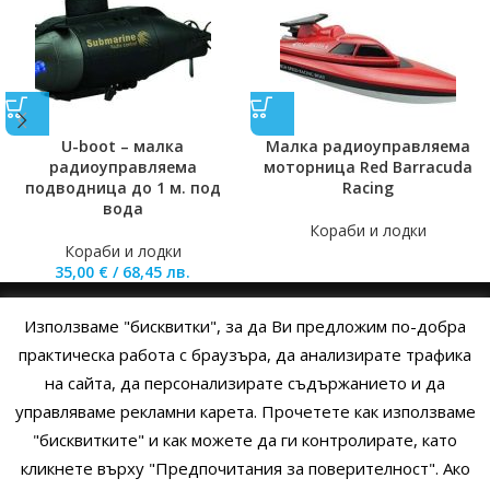
U-boot – малка
Малка радиоуправляема
радиоуправляема
моторница Red Barracuda
подводница до 1 м. под
Racing
вода
Кораби и лодки
Кораби и лодки
35,00
€
/
68,45
лв.
Използваме "бисквитки", за да Ви предложим по-добра
НАЧАЛО
ОБЩИ УСЛОВИЯ
УСЛОВИЯ И ПРАВИЛА
практическа работа с браузъра, да анализирате трафика
на сайта, да персонализирате съдържанието и да
ПОЛИТИКА НА БИСКВИТКИТЕ
ПОЛИТИКА ЗА ПОВЕРИТЕЛНОСТ
управляваме рекламни карета. Прочетете как използваме
НАЧИНИ НА ПЛАЩАНЕ
ИЗПРАТЕТЕ ЗАПИТВАНЕ
"бисквитките" и как можете да ги контролирате, като
кликнете върху "Предпочитания за поверителност". Ако