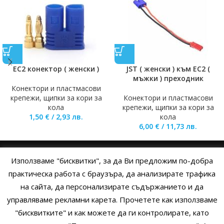
EC2 конектор ( женски )
JST ( женски ) към EC2 (
мъжки ) преходник
Конектори и пластмасови
крепежи, щипки за кори за
Конектори и пластмасови
кола
крепежи, щипки за кори за
1,50
€
/
2,93
лв.
кола
6,00
€
/
11,73
лв.
Използваме "бисквитки", за да Ви предложим по-добра
НАЧАЛО
ОБЩИ УСЛОВИЯ
УСЛОВИЯ И ПРАВИЛА
практическа работа с браузъра, да анализирате трафика
на сайта, да персонализирате съдържанието и да
ПОЛИТИКА НА БИСКВИТКИТЕ
ПОЛИТИКА ЗА ПОВЕРИТЕЛНОСТ
управляваме рекламни карета. Прочетете как използваме
НАЧИНИ НА ПЛАЩАНЕ
ИЗПРАТЕТЕ ЗАПИТВАНЕ
"бисквитките" и как можете да ги контролирате, като