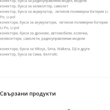
конектор, букса за радиоуправляем модел, модели
конектор, букса за хеликоптер, самолет
конектор, букса за акумулатор, литиеов-полимерна батерия Li-
Po, Li-pol
конектори, букси за акумулатори, литиеов-полимерни батерии
Li-Po, Li-pol
конектори, букси за дронове, автомобили, колички,
хеликоптери, самолети, радиоуправляеми модели
конектори, букси за Wltoys, Sima, Walkera, DJI и други
конектор, букса за Сима, Велтойс
Свързани продукти