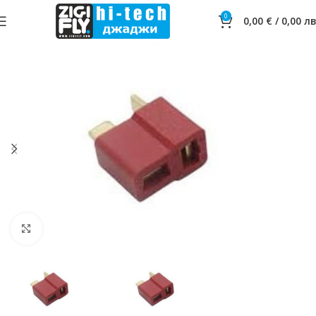
0
0,00
€
/
0,00
лв
Click to enlarge