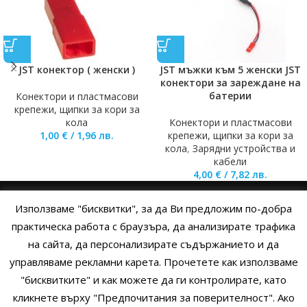
JST конектор ( женски )
JST мъжки към 5 женски JST
конектори за зареждане на
батерии
Конектори и пластмасови
крепежи, щипки за кори за
кола
Конектори и пластмасови
1,00
€
/
1,96
лв.
крепежи, щипки за кори за
кола
,
Зарядни устройства и
кабели
4,00
€
/
7,82
лв.
Използваме "бисквитки", за да Ви предложим по-добра
НАЧАЛО
ОБЩИ УСЛОВИЯ
УСЛОВИЯ И ПРАВИЛА
практическа работа с браузъра, да анализирате трафика
на сайта, да персонализирате съдържанието и да
ПОЛИТИКА НА БИСКВИТКИТЕ
ПОЛИТИКА ЗА ПОВЕРИТЕЛНОСТ
управляваме рекламни карета. Прочетете как използваме
НАЧИНИ НА ПЛАЩАНЕ
ИЗПРАТЕТЕ ЗАПИТВАНЕ
"бисквитките" и как можете да ги контролирате, като
кликнете върху "Предпочитания за поверителност". Ако