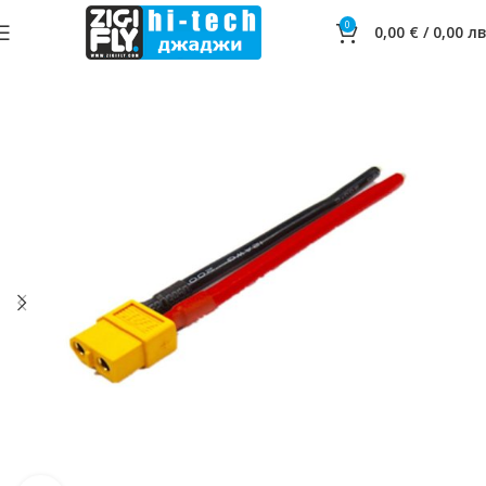
0
0,00
€
/
0,00
лв