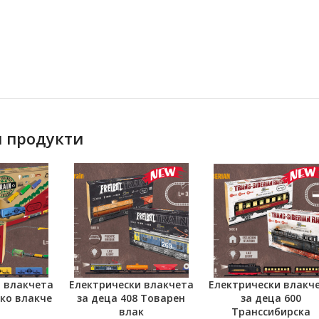
 продукти
и влакчета
Електрически влакчета
Електрически влакч
ОЛИЧКАТА
ДОБАВЯНЕ В КОЛИЧКАТА
ДОБАВЯНЕ В КОЛИЧКА
Еко влакче
за деца 408 Товарен
за деца 600
влак
Tранссибирска