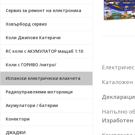
Сервиз за ремонт на електроника
Ховърборд сервиз
Коли Джипове Катерачи
RC коли с АКУМУЛАТОР мащаб 1:10
Коли с ГОРИВО /нитро/
Електрическ
Испански електрически влакчета
Каталожен 
Радиоуправляеми моторници
Декларация
Акумулатори / батерии
Напълно об
Конектори
Изработен
ДЖАДЖИ
Комплекта 