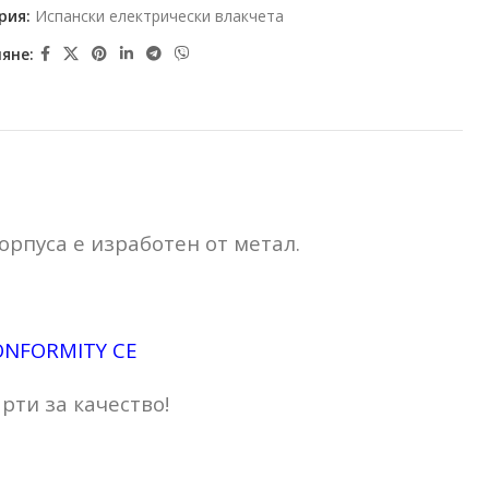
рия:
Испански електрически влакчета
яне:
орпуса е изработен от метал.
ONFORMITY CE
ти за качество!