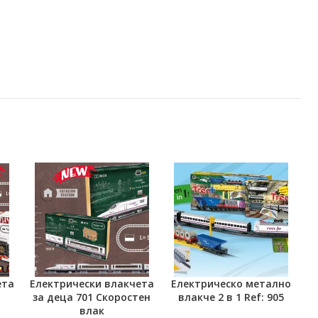
ета
Електрически влакчета
Електрическо метално
Е
ТА
ДОБАВЯНЕ В КОЛИЧКАТА
ОЩЕ
О
за деца 701 Скоростен
влакче 2 в 1 Ref: 905
влак