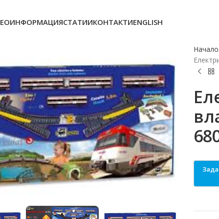
ЕОИНФОРМАЦИЯ
СТАТИИ
КОНТАКТИ
ENGLISH
Начало
Електри
Ел
вл
68
o enlarge