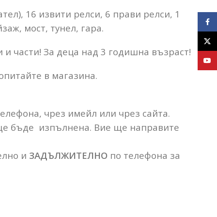
тел), 16 извити релси, 6 прави релси, 1
Face
аж, мост, тунел, гара.
X
и части! За деца над 3 годишна възраст!
YouT
опитайте в магазина.
телефона, чрез имейл или чрез сайта.
 ще бъде изпълнена. Вие ще направите
елно и
ЗАДЪЛЖИТЕЛНО
по телефона за