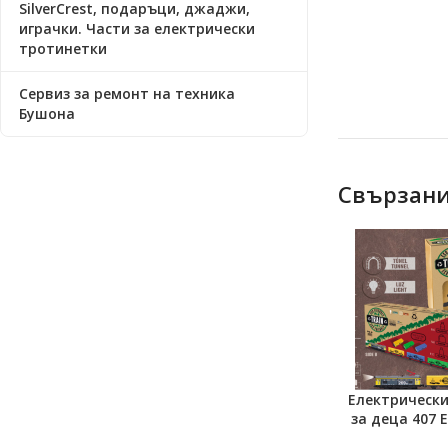
SilverCrest, подаръци, джаджи,
играчки. Части за електрически
тротинетки
Сервиз за ремонт на техника
Бушона
Свързани
Електрическ
ДОБАВЯНЕ В К
за деца 407 