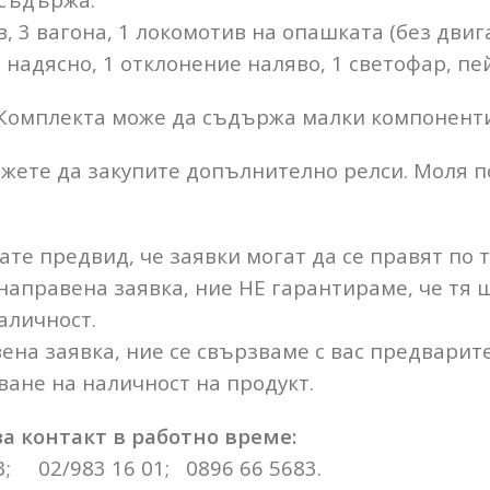
, 3 вагона, 1 локомотив на опашката (без двига
надясно, 1 отклонение наляво, 1 светофар, пейз
Комплекта може да съдържа малки компоненти 
жете да закупите допълнително релси. Моля п
те предвид, че заявки могат да се правят по 
 направена заявка, ние НЕ гарантираме, че тя
аличност.
ена заявка, ние се свързваме с вас предварит
ане на наличност на продукт.
а контакт в работно време:
3; 02/983 16 01; 0896 66 5683.