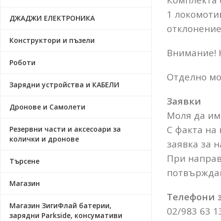
1 локомотив
ДЖАДЖИ ЕЛЕКТРОНИКА
отклонение 
Конструктори и пъзели
Внимание! 
Роботи
Отделно мо
Зарядни устройства и КАБЕЛИ
Заявки
Дронове и Самолети
Моля да има
С факта на
Резервни части и аксесоари за
колички и дронове
заявка за н
При направ
Търсене
потвърждав
Магазин
Телефони з
Магазин ЗигиФлай батерии,
02/983 63 1
зарядни Parkside, консумативи