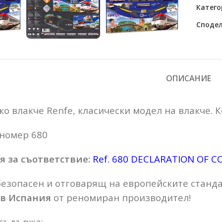
Катего
Сподел
ОПИСАНИЕ
о влакче Renfe, класически модел на влакче. К
номер 680
 за съответствие:
Ref. 680 DECLARATION OF C
езопасен и отговарящ на европейските стандар
 в Испания
от реномиран производител!
съдържа: