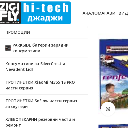
НАЧАЛО
МАГАЗИН
ВИД
ПРОМОЦИИ
PARKSIDE батерии зарядни
консумативи
Консумативи за SilverCrest и
Nevadent Lidl
ТРОТИНЕТКИ XiaoMi M365 1S PRO
части сервиз
ТРОТИНЕТКИ SoFlow части сервиз
за скутери
Click t
ХЛЕБОПЕКАРНИ резервни части и
ремонт