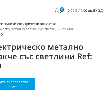
0
0,00
€
/
0,00
лв.
ВХОД
Испански електрически влакчета
ческо метално влакче със светлини Ref: 680
ектрическо метално
акче със светлини Ref:
0