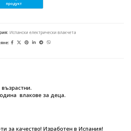
рия:
Испански електрически влакчета
яне:
 възрастни.
година влакове за деца.
и за качество! Изработен в Испания!