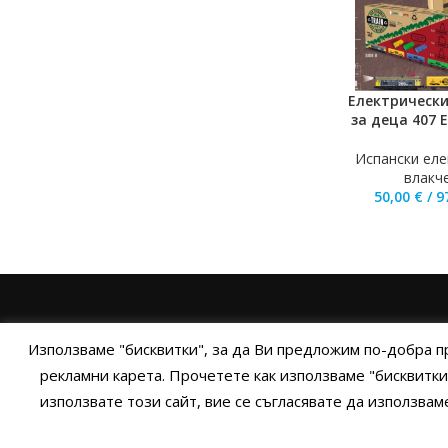
Електрическ
ДОБАВЯНЕ В К
за деца 407 
Испански еле
влакч
50,00
€
/
9
НАЧАЛО
ОБЩИ УСЛОВИЯ
УСЛОВИЯ И ПРАВИЛ
Използваме "бисквитки", за да Ви предложим по-добра п
рекламни карета. Прочетете как използваме "бисквитки
използвате този сайт, вие се съгласявате да използва
Cop