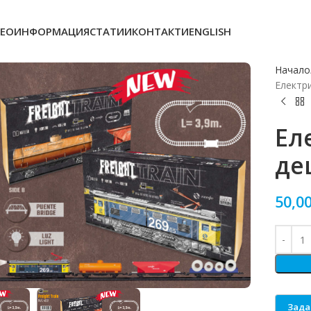
ЕОИНФОРМАЦИЯ
СТАТИИ
КОНТАКТИ
ENGLISH
Начало
Електри
Ел
де
50,0
o enlarge