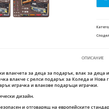
Катего
Сподел
ОПИСАНИЕ
и влакчета за деца за подарък, влак за деца и
чка влакче с релси подарък за Коледа и Нова 
арък играчка и влакове подаръци играчки.
ически дизайн.
езопасен и отговарящ на европейските стандарт