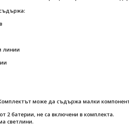
съдържа:
в
и линии
нии
Комплектът може да съдържа малки компоненти 
т 2 батерии, не са включени в комплекта.
ма светлини.