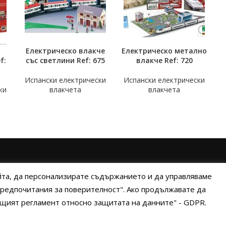
Електрическо влакче
Електрическо метално
Е
ОЩЕ
ОЩЕ
О
f:
със светлини Ref: 675
влакче Ref: 720
Испански електрически
Испански електрически
ки
влакчета
влакчета
ИНИ НА ПЛАЩАНЕ
ИЗПРАТЕТЕ ЗАПИТВАНЕ
айта, да персонализирате съдържанието и да управляваме
"Предпочитания за поверителност". Ако продължавате да
Общият регламент относно защитата на данните" - GDPR.