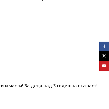
Face
X
YouT
и части! За деца над 3 годишна възраст!