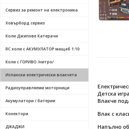
Сервиз за ремонт на електроника
Ховърборд сервиз
Коли Джипове Катерачи
RC коли с АКУМУЛАТОР мащаб 1:10
Коли с ГОРИВО /нитро/
Испански електрически влакчета
Електрическ
Радиоуправляеми моторници
Детска игра
Влакче под
Акумулатори / батерии
Влак с клас
Конектори
Напълно об
ДЖАДЖИ