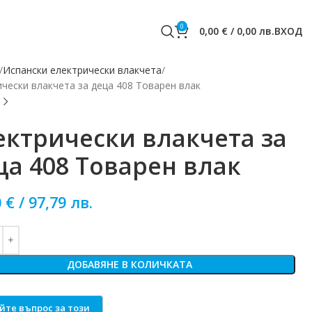
0
0,00
€
/
0,00
лв.
ВХОД
Испански електрически влакчета
чески влакчета за деца 408 Товарен влак
ектрически влакчета за
ца 408 Товарен влак
0
€
/
97,79
лв.
ДОБАВЯНЕ В КОЛИЧКАТА