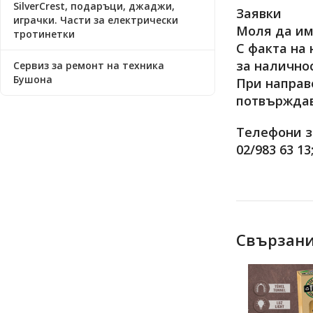
SilverCrest, подаръци, джаджи,
Заявки
играчки. Части за електрически
Моля да има
тротинетки
С факта на
за наличнос
Сервиз за ремонт на техника
Бушона
При направ
потвърждав
Телефони за
02/983 63 13
Свързани