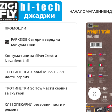
НАЧАЛО
МАГАЗИН
ВИД
ПРОМОЦИИ
PARKSIDE батерии зарядни
консумативи
Консумативи за SilverCrest и
Nevadent Lidl
ТРОТИНЕТКИ XiaoMi M365 1S PRO
части сервиз
ТРОТИНЕТКИ SoFlow части сервиз
за скутери
Click t
ХЛЕБОПЕКАРНИ резервни части и
ремонт