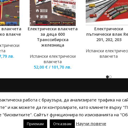
и влакчета
Електрически влакчета
Електрически
ОЛИЧКАТА
ДОБАВЯНЕ В КОЛИЧКАТА
ОЩЕ
Еко влакче
за деца 600
пътнически влак Re
Tранссибирска
201, 202, 203
железница
ктрически
ета
Испански електричес
7,79
лв.
Испански електрически
влакчета
влакчета
52,00
€
/
101,70
лв.
А
ПОЛИТИКА НА БИСКВИТКИТЕ
ПОЛИТИКА ЗА ПОВЕРИТЕЛНОСТ
НАЧ
рактическа работа с браузъра, да анализирате трафика на с
те" и как можете да ги контролирате, като кликнете върху 
ме "бисквитките". Сайтът функционира по изискванията на "
yright © 2014 - 2024 Zigifly.com — Developed by
We Work With You
Научи повече
Приемам
Отказвам