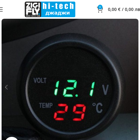
0
0,00
€
/
0,00
лв