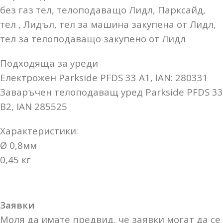
без газ тел,
телоподаващо
Лидл, Парксайд
,
тел , Лидъл, тел за машина закупена от Лидл,
тел за
телоподаващо
закупено от Лидл
Подходяща за уреди
Електрожен Parkside PFDS 33 A1, IAN: 280331
Заваръчен телоподаващ уред Parkside PFDS 33
B2, IAN 285525
Характеристики:
Ø 0,8мм
0,45 кг
Заявки
Моля да имате предвид, че заявки могат да се