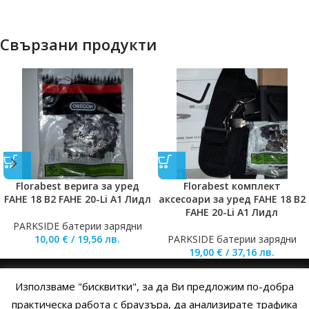
Свързани продукти
Florabest верига за уред
Florabest комплект
FAHE 18 B2 FAHE 20-Li A1 Лидл
аксесоари за уред FAHE 18 B2
FAHE 20-Li A1 Лидл
PARKSIDE батерии зарядни
10,00
€
/
19,56
лв.
PARKSIDE батерии зарядни
19,00
€
/
37,16
лв.
Използваме "бисквитки", за да Ви предложим по-добра
НАЧАЛО
ОБЩИ УСЛОВИЯ
УСЛОВИЯ И ПРАВИЛА
практическа работа с браузъра, да анализирате трафика