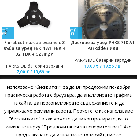
Florabest нож за рязане с 3
Дискове за уред PHKS 710 A1
зъба за уред FBK 4 A1, FBK 4
Parkside Лидл
B2, FBK 4 C2 Лидл
PARKSIDE батерии зарядни
PARKSIDE батерии зарядни
10,00
€
/
19,56
лв.
7,00
€
/
13,69
лв.
Използваме "бисквитки", за да Ви предложим по-добра
НАЧАЛО
ОБЩИ УСЛОВИЯ
УСЛОВИЯ И ПРАВИЛА
практическа работа с браузъра, да анализирате трафика
на сайта, да персонализирате съдържанието и да
ПОЛИТИКА НА БИСКВИТКИТЕ
ПОЛИТИКА ЗА ПОВЕРИТЕЛНОСТ
управляваме рекламни карета. Прочетете как използваме
НАЧИНИ НА ПЛАЩАНЕ
ИЗПРАТЕТЕ ЗАПИТВАНЕ
"бисквитките" и как можете да ги контролирате, като
кликнете върху "Предпочитания за поверителност". Ако
продължавате да използвате този сайт, вие се