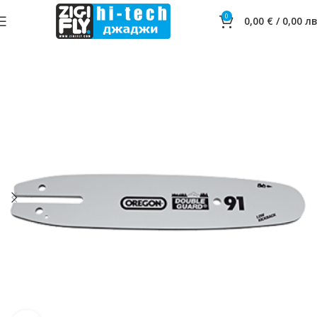
0
0,00
€
/
0,00
лв