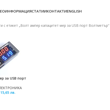
ЕОИНФОРМАЦИЯ
СТАТИИ
КОНТАКТИ
ENGLISH
и с етикет „Волт ампер капацитет мер за USB порт Волтметър“
ер за USB порт
ЛИЧКАТА
ЛЕКТРОНИКА
/
15,65
лв.