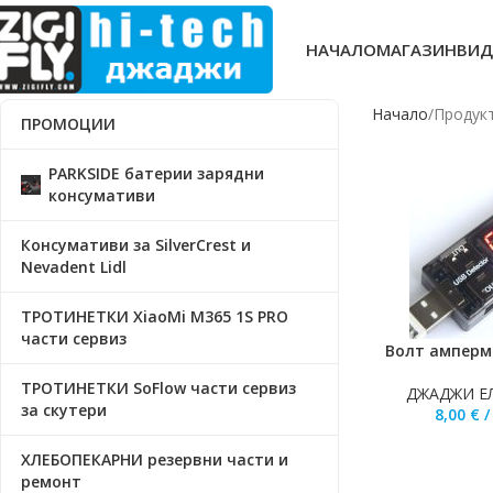
НАЧАЛО
МАГАЗИН
ВИД
Начало
Продукт
ПРОМОЦИИ
PARKSIDE батерии зарядни
консумативи
Консумативи за SilverCrest и
Nevadent Lidl
ТРОТИНЕТКИ XiaoMi M365 1S PRO
части сервиз
Волт амперм
ДОБАВЯНЕ В КО
ТРОТИНЕТКИ SoFlow части сервиз
ДЖАДЖИ Е
за скутери
8,00
€
ХЛЕБОПЕКАРНИ резервни части и
ремонт