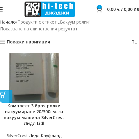
0
0,00
€
/
0,00
лв
Начало
Продукти с етикет „Вакуум ролки“
Показване на единствения резултат
Покажи навигация
Комплект 3 броя ролки
вакуумиране 20/300см. за
вакуум машина SilverCrest
Лидл Lidl
SilverCrest Лидл Кауфланд