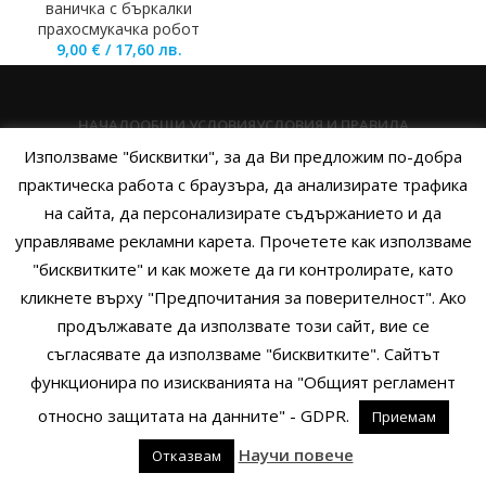
ваничка с бъркалки
прахосмукачка робот
9,00
€
/
17,60
лв.
НАЧАЛО
ОБЩИ УСЛОВИЯ
УСЛОВИЯ И ПРАВИЛА
Използваме "бисквитки", за да Ви предложим по-добра
ПОЛИТИКА НА БИСКВИТКИТЕ
ПОЛИТИКА ЗА ПОВЕРИТЕЛНОСТ
практическа работа с браузъра, да анализирате трафика
НАЧИНИ НА ПЛАЩАНЕ
ИЗПРАТЕТЕ ЗАПИТВАНЕ
на сайта, да персонализирате съдържанието и да
управляваме рекламни карета. Прочетете как използваме
"бисквитките" и как можете да ги контролирате, като
кликнете върху "Предпочитания за поверителност". Ако
Copyright © 2014 - 2024 Zigifly.com — Developed by
We Work With
продължавате да използвате този сайт, вие се
You
съгласявате да използваме "бисквитките". Сайтът
функционира по изискванията на "Общият регламент
относно защитата на данните" - GDPR.
Приемам
0
Научи повече
Отказвам
родукти
Филтри
Заявки
Профил