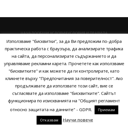
НАЧАЛО
ОБЩИ УСЛОВИЯ
УСЛОВИЯ И ПРАВИЛА
Използваме "бисквитки", за да Ви предложим по-добра
ПОЛИТИКА НА БИСКВИТКИТЕ
ПОЛИТИКА ЗА ПОВЕРИТЕЛНОСТ
практическа работа с браузъра, да анализирате трафика
НАЧИНИ НА ПЛАЩАНЕ
ИЗПРАТЕТЕ ЗАПИТВАНЕ
на сайта, да персонализирате съдържанието и да
управляваме рекламни карета. Прочетете как използваме
"бисквитките" и как можете да ги контролирате, като
кликнете върху "Предпочитания за поверителност". Ако
Copyright © 2014 - 2024 Zigifly.com — Developed by
We Work With
продължавате да използвате този сайт, вие се
You
съгласявате да използваме "бисквитките". Сайтът
функционира по изискванията на "Общият регламент
относно защитата на данните" - GDPR.
Приемам
0
Научи повече
Отказвам
родукти
Филтри
Заявки
Профил