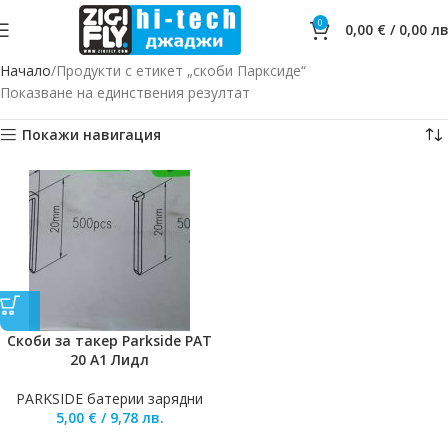
0
0,00
€
/
0,00
лв
Начало
Продукти с етикет „скоби Парксиде“
Показване на единствения резултат
Покажи навигация
Скоби за такер Parkside PAT
20 A1 Лидл
PARKSIDE батерии зарядни
5,00
€
/
9,78
лв.