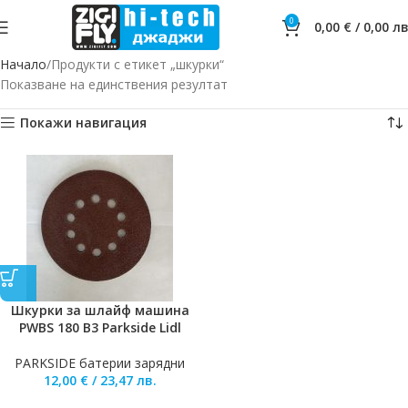
0
0,00
€
/
0,00
лв
Начало
Продукти с етикет „шкурки“
Показване на единствения резултат
Покажи навигация
Шкурки за шлайф машина
PWBS 180 B3 Parkside Lidl
PARKSIDE батерии зарядни
12,00
€
/
23,47
лв.