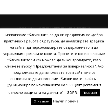
НАЧАЛО
ОБЩИ УСЛОВИЯ
УСЛОВИЯ И ПРАВИЛА
Използваме "бисквитки", за да Ви предложим по-добра
ПОЛИТИКА НА БИСКВИТКИТЕ
ПОЛИТИКА ЗА ПОВЕРИТЕЛНОСТ
практическа работа с браузъра, да анализирате трафика
НАЧИНИ НА ПЛАЩАНЕ
ИЗПРАТЕТЕ ЗАПИТВАНЕ
на сайта, да персонализирате съдържанието и да
управляваме рекламни карета. Прочетете как използваме
"бисквитките" и как можете да ги контролирате, като
кликнете върху "Предпочитания за поверителност". Ако
Copyright © 2014 - 2024 Zigifly.com — Developed by
We Work With
продължавате да използвате този сайт, вие се
You
съгласявате да използваме "бисквитките". Сайтът
функционира по изискванията на "Общият регламент
относно защитата на данните" - GDPR.
Приемам
0
Научи повече
Отказвам
родукти
Филтри
Заявки
Профил