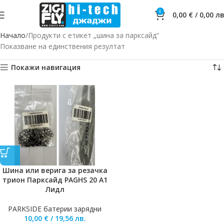
0
0,00
€
/
0,00
лв
Начало
Продукти с етикет „шина за парксайд“
Показване на единствения резултат
Покажи навигация
Шина или верига за резачка
трион Парксайд PAGHS 20 A1
Лидл
PARKSIDE батерии зарядни
10,00
€
/
19,56
лв.