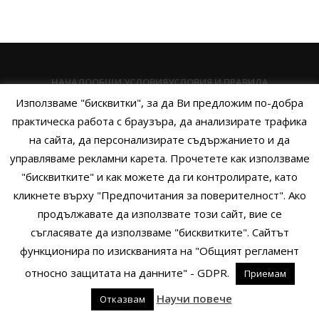
НАЧАЛО
ОБЩИ УСЛОВИЯ
УСЛОВИЯ И ПРАВИЛА
Използваме "бисквитки", за да Ви предложим по-добра
ПОЛИТИКА НА БИСКВИТКИТЕ
ПОЛИТИКА ЗА ПОВЕРИТЕЛНОСТ
практическа работа с браузъра, да анализирате трафика
НАЧИНИ НА ПЛАЩАНЕ
ИЗПРАТЕТЕ ЗАПИТВАНЕ
на сайта, да персонализирате съдържанието и да
управляваме рекламни карета. Прочетете как използваме
"бисквитките" и как можете да ги контролирате, като
кликнете върху "Предпочитания за поверителност". Ако
Copyright © 2014 - 2024 Zigifly.com — Developed by
We Work With
продължавате да използвате този сайт, вие се
You
съгласявате да използваме "бисквитките". Сайтът
функционира по изискванията на "Общият регламент
относно защитата на данните" - GDPR.
Приемам
0
Научи повече
Отказвам
родукти
Филтри
Заявки
Профил