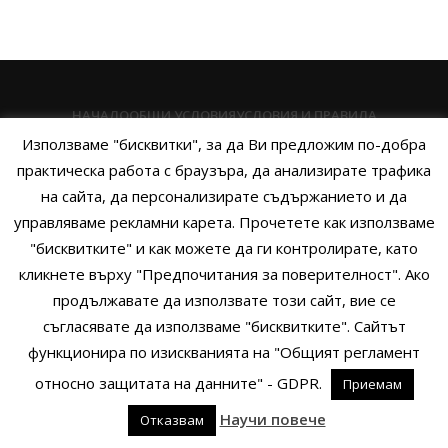
НАЧАЛО
ОБЩИ УСЛОВИЯ
УСЛОВИЯ И ПРАВИЛА
Използваме "бисквитки", за да Ви предложим по-добра
ПОЛИТИКА НА БИСКВИТКИТЕ
ПОЛИТИКА ЗА ПОВЕРИТЕЛНОСТ
практическа работа с браузъра, да анализирате трафика
НАЧИНИ НА ПЛАЩАНЕ
ИЗПРАТЕТЕ ЗАПИТВАНЕ
на сайта, да персонализирате съдържанието и да
управляваме рекламни карета. Прочетете как използваме
"бисквитките" и как можете да ги контролирате, като
кликнете върху "Предпочитания за поверителност". Ако
Copyright © 2014 - 2024 Zigifly.com — Developed by
We Work With
продължавате да използвате този сайт, вие се
You
съгласявате да използваме "бисквитките". Сайтът
функционира по изискванията на "Общият регламент
относно защитата на данните" - GDPR.
Приемам
0
Научи повече
Отказвам
родукти
Филтри
Заявки
Профил