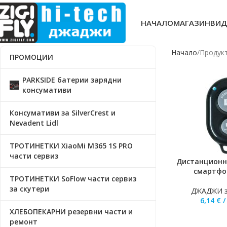
НАЧАЛО
МАГАЗИН
ВИД
Начало
Продукт
ПРОМОЦИИ
PARKSIDE батерии зарядни
консумативи
Консумативи за SilverCrest и
Nevadent Lidl
ТРОТИНЕТКИ XiaoMi M365 1S PRO
части сервиз
Дистанционн
ДОБАВЯНЕ В КО
смартфо
ТРОТИНЕТКИ SoFlow части сервиз
за скутери
ДЖАДЖИ 
6,14
€
ХЛЕБОПЕКАРНИ резервни части и
ремонт