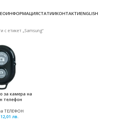
ЕОИНФОРМАЦИЯ
СТАТИИ
КОНТАКТИ
ENGLISH
и с етикет „Samsung“
о за камера на
ЛИЧКАТА
н телефон
за ТЕЛЕФОН
/
12,01
лв.