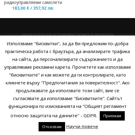
радиоуправляеми самолети
183,00
€
/
357,92
лв.
НАЧАЛО
ОБЩИ УСЛОВИЯ
УСЛОВИЯ И ПРАВИЛА
Използваме "бисквитки", за да Ви предложим по-добра
ПОЛИТИКА НА БИСКВИТКИТЕ
ПОЛИТИКА ЗА ПОВЕРИТЕЛНОСТ
практическа работа с браузъра, да анализирате трафика
НАЧИНИ НА ПЛАЩАНЕ
ИЗПРАТЕТЕ ЗАПИТВАНЕ
на сайта, да персонализирате съдържанието и да
управляваме рекламни карета. Прочетете как използваме
"бисквитките" и как можете да ги контролирате, като
кликнете върху "Предпочитания за поверителност". Ако
Copyright © 2014 - 2024 Zigifly.com — Developed by
We Work With
продължавате да използвате този сайт, вие се
You
съгласявате да използваме "бисквитките". Сайтът
функционира по изискванията на "Общият регламент
относно защитата на данните" - GDPR.
Приемам
0
Научи повече
Отказвам
родукти
Филтри
Заявки
Профил