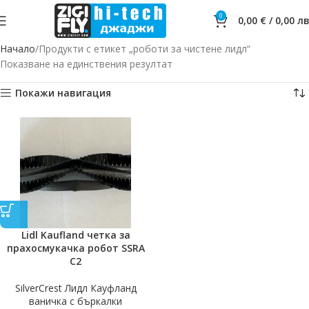
0
0,00
€
/
0,00
лв
Начало
Продукти с етикет „роботи за чистене лидл“
Показване на единствения резултат
Покажи навигация
Lidl Kaufland четка за
прахосмукачка робот SSRA
C2
SilverCrest Лидл Кауфланд
ваничка с бъркалки