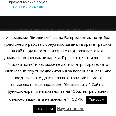
прахосмукачка робот
12,00
€
/
23,47
лв.
НАЧАЛО
ОБЩИ УСЛОВИЯ
УСЛОВИЯ И ПРАВИЛА
Използваме "бисквитки", за да Ви предложим по-добра
ПОЛИТИКА НА БИСКВИТКИТЕ
ПОЛИТИКА ЗА ПОВЕРИТЕЛНОСТ
практическа работа с браузъра, да анализирате трафика
НАЧИНИ НА ПЛАЩАНЕ
ИЗПРАТЕТЕ ЗАПИТВАНЕ
на сайта, да персонализирате съдържанието и да
управляваме рекламни карета. Прочетете как използваме
"бисквитките" и как можете да ги контролирате, като
кликнете върху "Предпочитания за поверителност". Ако
Copyright © 2014 - 2024 Zigifly.com — Developed by
We Work With
продължавате да използвате този сайт, вие се
You
съгласявате да използваме "бисквитките". Сайтът
функционира по изискванията на "Общият регламент
относно защитата на данните" - GDPR.
Приемам
0
Научи повече
Отказвам
родукти
Филтри
Заявки
Профил